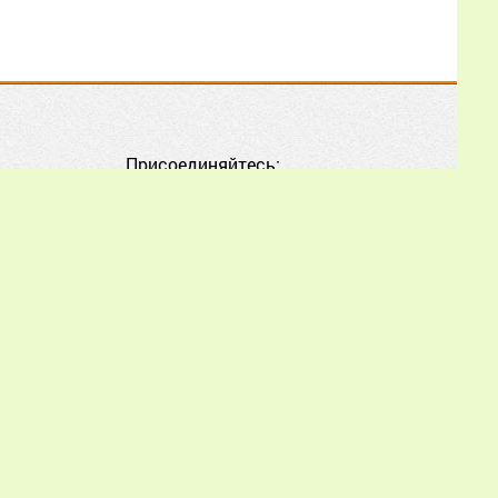
подробнее пожалуйста,
как усиливать? Как
понять что это молодая
вчера на выходе на
рамках? Какие косяки
бывают у начинающих-
Присоединяйтесь:
продролжающих
пчеловодов?
Еще
Александр
02.07.2026
17:01:47
Как мне, начинающему
piworld.ru обязательна.
пчеловоду, лучше
orld.ru.
воспользоваться
опытом и советами из