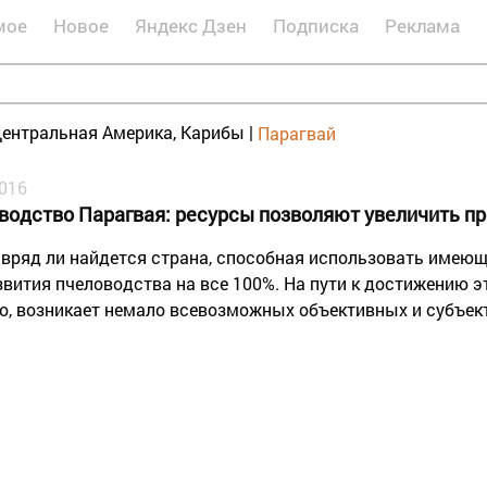
мое
Новое
Яндекс Дзен
Подписка
Реклама
ентральная Америка, Карибы
|
Парагвай
2016
водство Парагвая: ресурсы позволяют увеличить п
 вряд ли найдется страна, способная использовать имеющ
звития пчеловодства на все 100%. На пути к достижению эт
о, возникает немало всевозможных объективных и субъек