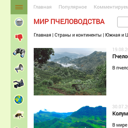
Главная
Популярное
Комментируе
МИР ПЧЕЛОВОДСТВА
Главная
|
Страны и континенты
|
Южная и Ц
19.08.
Пчело
В пчел
30.07.
Колум
В мире