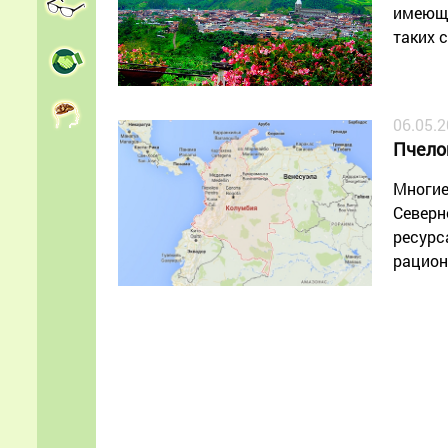
имеющи
таких 
06.05.
Пчело
Многие
Северн
ресурс
рацион