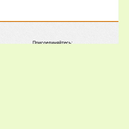
02.07.2026
17:01:47
Как мне, начинающему
пчеловоду, лучше
Присоединяйтесь:
воспользоваться
опытом и советами из
этой статьи, чтобы
правильно начать
разведение пчёл и
избежать типичных
ошибок?
Еще
piworld.ru обязательна.
orld.ru.
Иван Александрович