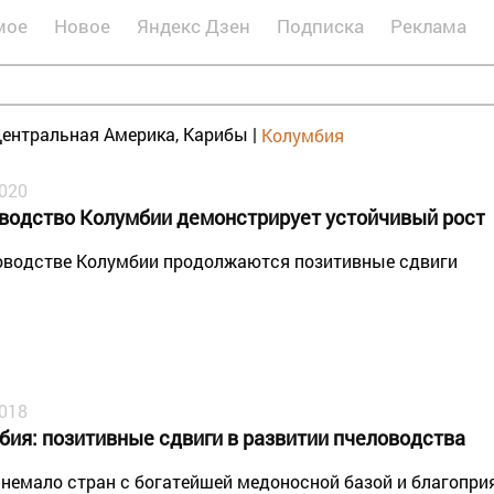
мое
Новое
Яндекс Дзен
Подписка
Реклама
ентральная Америка, Карибы
|
Колумбия
2020
водство Колумбии демонстрирует устойчивый рост
оводстве Колумбии продолжаются позитивные сдвиги
2018
бия: позитивные сдвиги в развитии пчеловодства
 немало стран с богатейшей медоносной базой и благопр