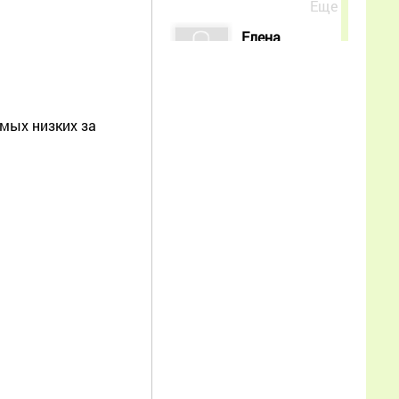
Еще
Елена
28.07.2026
19:32:10
амых низких за
Добрый день. Как у Вас
можно заказать для
организации «Атлас
пыльцевых зерен (Pollen
atlas)» И.В. Карпович,
Е.С. Дребезгиной, Е.Н.
Еловиковой, Г.И.
Леготкиной, Е.Н.
Зубовой, Р.З. Кузяевым,
Р.Г. Хисматуллиным?
Еще
Александр