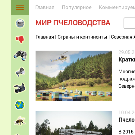
Главная
Популярное
Комментируе
МИР ПЧЕЛОВОДСТВА
Главная
|
Страны и континенты
|
Северная 
29.05.
Кратк
Многие
подраж
Северн
10.04.
Пчело
В 2016