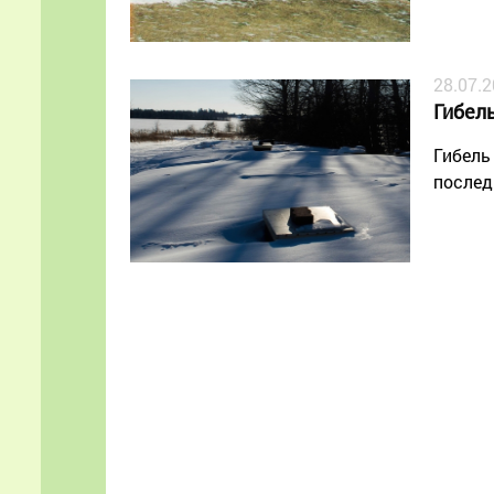
28.07.
Гибел
Гибель
послед