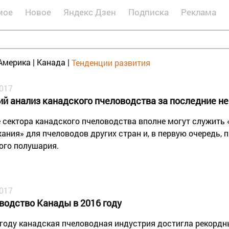
мое
Новое
Яндекс Дзен
Подписка
Реклама
Америка
|
Канада
|
Тенденции развития
2017
ий анализ канадского пчеловодства за последние не
 сектора канадского пчеловодства вполне могут служить
ания» для пчеловодов других стран и, в первую очередь, 
ого полушария.
2017
водство Канады в 2016 году
 году канадская пчеловодная индустрия достигла рекордн