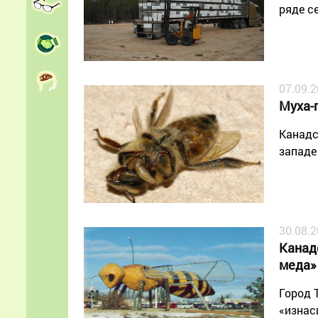
ряде с
07.09.
Муха-
Канадс
западе
30.08.
Канад
меда»
Город 
«изнас