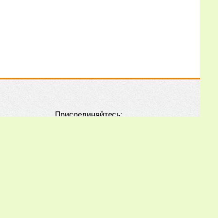
02.07.2026
17:01:47
Как мне, начинающему
пчеловоду, лучше
воспользоваться
опытом и советами из
этой статьи, чтобы
правильно начать
Присоединяйтесь:
разведение пчёл и
избежать типичных
ошибок?
Еще
Иван Александрович