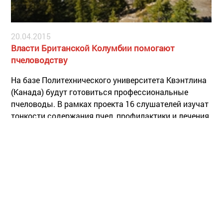
20.04.2015
Власти Британской Колумбии помогают
пчеловодству
На базе Политехнического университета Квэнтлина
(Канада) будут готовиться профессиональные
пчеловоды. В рамках проекта 16 слушателей изучат
тонкости содержания пчел, профилактики и лечения,
кормовую базу, маркетинг, узнают о переработке и
фасовке меда, научатся составлять бизнес-планы.