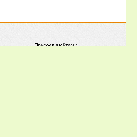
02.07.2026
17:01:47
Как мне, начинающему
пчеловоду, лучше
Присоединяйтесь:
воспользоваться
опытом и советами из
этой статьи, чтобы
правильно начать
разведение пчёл и
избежать типичных
ошибок?
Еще
piworld.ru обязательна.
orld.ru.
Иван Александрович