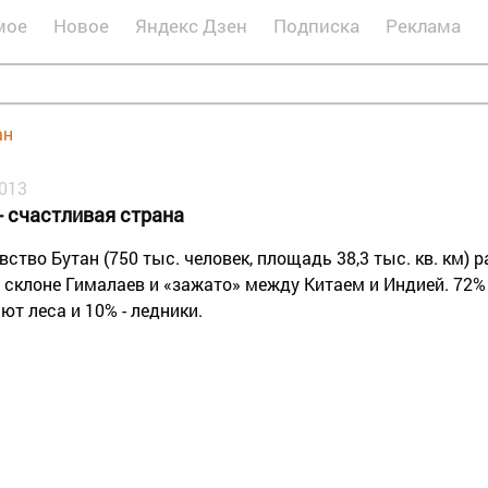
мое
Новое
Яндекс Дзен
Подписка
Реклама
ан
2013
- счастливая страна
вство Бутан (750 тыс. человек, площадь 38,3 тыс. кв. км) 
склоне Гималаев и «зажато» между Китаем и Индией. 72%
ют леса и 10% - ледники.