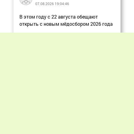
07.08.2026 19:04:46
В этом году с 22 августа обещают
открыть с новым мёдосбором 2026 года
Еще
Previous
Next
«Мир пчеловодства» © 2012 - 2026.
При цитировании материалов гиперссылка
на apiworld.ru обязательна.