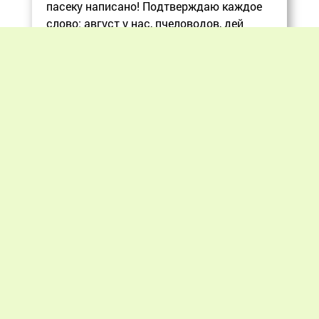
пасеку написано! Подтверждаю каждое
слово: август у нас, пчеловодов, дей
Еще
Previous
Next
«Мир пчеловодства» © 2012 - 2026.
При цитировании материалов гиперссылка
на apiworld.ru обязательна.
Все замечания, пожелания и предложения
присылайте на: info@apiworld.ru.