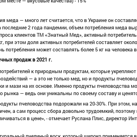
вом месте — вкусовые качества) - 15%
я меда — много лет считается, что в Украине он составляе
за последние 2 года пандемии, объем потребления меда вы
проса клиентов ТМ «Знатный Мед», активный потребитель
 кг, при этом доля активных потребителей составляет окол
ь потребления может составлять более 5 кг на человека в
чных продаж в 2021 г.
потребителей к природным продуктам, которые укрепляют
здействий — а это не только мед, но и продукты пчелово
йки и мази на их основе. Именно продукты пчеловодства мо
 рынка — ведь они уникальны по своему составу и ценятс
родукты пчеловодства подорожали на 20-30%. При этом, на
ничен, а сам процесс сбора довольно трудоемкий, поэтому
ичиваться в цене», - отмечает Руслана Плис, директор Ин
туральный пчелиный воск, который широко применяется в