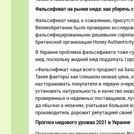
Фальсификат на рынке меда: как уберечь с
Фальсификат меда, к сожалению, присутств
Великобритании было проведено исследова
фальсифицированными дешевыми сиропами 
британской организации Honey Authenticity 
В Украине проблема фальсификата тоже сущ
мед, поскольку жидкий мед подделать гор
«Фальсификат чаще всего продают на базар
Такие факторы как слишком низкая цена, 
настораживать покупателя в первую очеред
установить натуральность и качество меда
проверенных и надежных поставщиков, луч
да обычно и незачем, учитывая большое ко
производитель дорожит репутацией своей 
Прогноз медового урожая 2021 в Украине
Подсолнечник по-прежнему составляет 80-