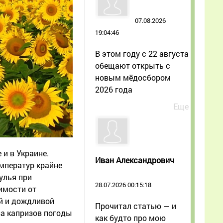
07.08.2026
19:04:46
В этом году с 22 августа
обещают открыть с
новым мёдосбором
2026 года
Еще
и в Украине.
Иван Александрович
мператур крайне
улья при
28.07.2026 00:15:18
симости от
ой и дождливой
Прочитал статью — и
за капризов погоды
как будто про мою