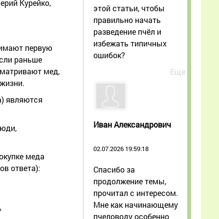
лерий Курейко,
этой статьи, чтобы
правильно начать
разведение пчёл и
избежать типичных
нимают первую
ошибок?
Если раньше
сматривают мед,
Еще
жизни.
а) являются
Иван Александрович
люди,
02.07.2026 19:59:18
окупке меда
ов ответа):
Спасибо за
продолжение темы,
прочитал с интересом.
Мне как начинающему
%
пчеловоду особенно