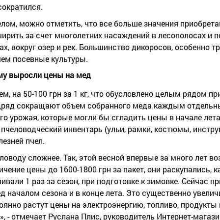
сократился.
лом, можно отметить, что все больше значения приобрет
ирить за счет многолетних насаждений в лесополосах и п
ах, вокруг озер и рек. Большинство дикоросов, особенно 
ем посевные культуры.
му выросли цены на мед
ем, на 50-100 грн за 1 кг, что обусловлено целым рядом пр
одряд сокращают объем собранного меда каждым отдельн
го урожая, которые могли бы сгладить цены в начале лета,
человодческий инвентарь (ульи, рамки, костюмы, инструме
лезней пчел.
ловоду сложнее. Так, этой весной впервые за много лет в
ение цены до 1600-1800 грн за пакет, они раскупались, ка
ивали 1 раз за сезон, при подготовке к зимовке. Сейчас п
д началом сезона и в конце лета. Это существенно увели
стоянно растут цены на электроэнергию, топливо, продукты
, - отмечает Руслана Плис, руководитель Интернет-магаз