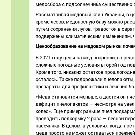
медосбора с подсолнечника существенно 
Рассматривая медовый клин Украины, в це
кроме лесов, медоносную базу можно расш
путем сохранения лугов, травостоя в овраг
подвержены климатическим изменениям, ч
Ценообразование на медовом рынке: поче
В 2021 году цены на мед возросли, в средн
сложные погодные условия второй год п
Кроме того, никаких остатков прошлогодне
осталось. Также подорожали пчелопакеты, п
препараты для профилактики и лечения бо
«Меда становится меньше, а дается он пче
дефицит пчелопакетов — несмотря на увелич
колес». Еще пример: раньше пчел подкармл
проводить подкормку 2 раза — весной пере
пасечника. В целом, в условиях, когда по
меда просто не может оставаться прежней»