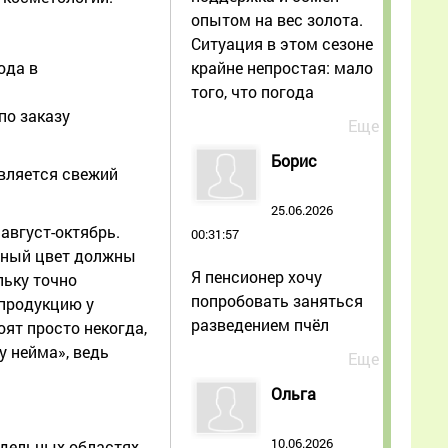
опытом на вес золота.
Ситуация в этом сезоне
крайне непростая: мало
ода в
того, что погода
по заказу
Еще
Борис
является свежий
25.06.2026
август-октябрь.
00:31:57
енный цвет должны
Я пенсионер хочу
льку точно
попробовать заняться
 продукцию у
разведением пчёл
ят просто некогда,
у нейма», ведь
Еще
Ольга
10.06.2026
тдельных областях