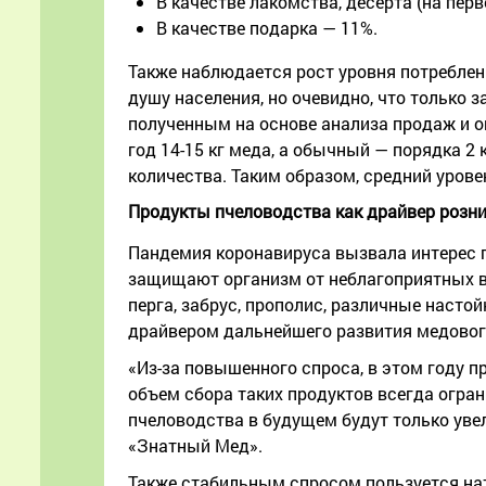
В качестве лакомства, десерта (на пер
В качестве подарка — 11%.
Также наблюдается рост уровня потреблени
душу населения, но очевидно, что только 
полученным на основе анализа продаж и о
год 14-15 кг меда, а обычный — порядка 2
количества. Таким образом, средний уровен
Продукты пчеловодства как драйвер розни
Пандемия коронавируса вызвала интерес 
защищают организм от неблагоприятных во
перга, забрус, прополис, различные насто
драйвером дальнейшего развития медового
«Из-за повышенного спроса, в этом году п
объем сбора таких продуктов всегда огра
пчеловодства в будущем будут только увел
«Знатный Мед».
Также стабильным спросом пользуется на