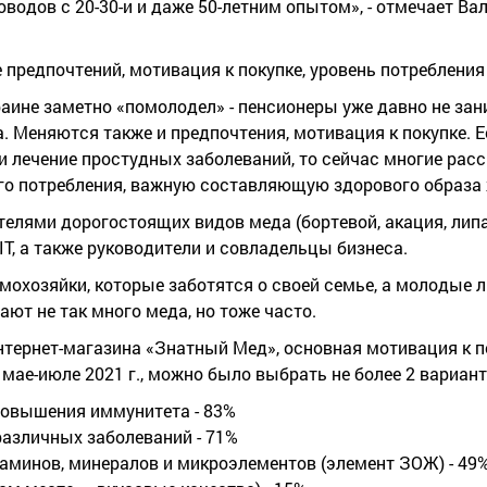
оводов с 20-30-и и даже 50-летним опытом», - отмечает Ва
 предпочтений, мотивация к покупке, уровень потребления
краине заметно «помолодел» - пенсионеры уже давно не за
. Меняются также и предпочтения, мотивация к покупке. 
 лечение простудных заболеваний, то сейчас многие рас
го потребления, важную составляющую здорового образа 
елями дорогостоящих видов меда (бортевой, акация, лип
IT, а также руководители и совладельцы бизнеса.
омохозяйки, которые заботятся о своей семье, а молодые 
ют не так много меда, но тоже часто.
Интернет-магазина «Знатный Мед», основная мотивация к п
мае-июле 2021 г., можно было выбрать не более 2 вариант
 повышения иммунитета - 83%
различных заболеваний - 71%
таминов, минералов и микроэлементов (элемент ЗОЖ) - 49