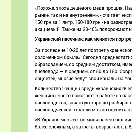
«Похоже, эпоха дешевого меда прошла. На
рынке, так и на внутреннем», - считает эк
150 грн за 1 литр, 150-180 грн - на разнотра
акациевый. Также на 20-40% подорожают и
Украинский пасечник: как меняется портре
За последние 10-20 лет портрет украинско
соломенном брыле». Сегодня среднестатис
образованием, со средним достатком, име
пчеловода — в среднем, от 50 до 150. Со
соцсетей, многие ведут свои каналы на You
Количество женщин среди украинских пчело
женщины часто помогают в работе на пасек
пчеловодства, зачастую хорошо разбирают
пчеловодческой отрасли можно оценить в 
«В Украине множество мини-пасек с количе
более сложным, а затраты возрастают, в 