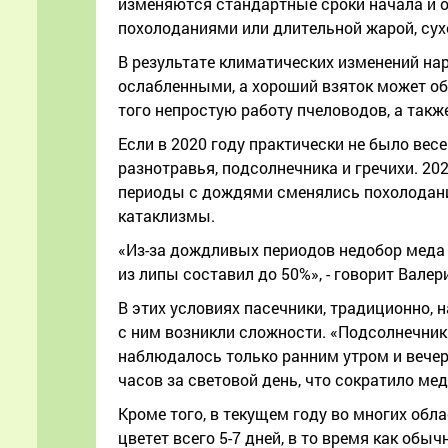
изменяются стандартные сроки начала и 
похолоданиями или длительной жарой, сухо
В результате климатических изменений на
ослабленными, а хороший взяток может обе
того непростую работу пчеловодов, а такж
Если в 2020 году практически не было вес
разнотравья, подсолнечника и гречихи. 2
периоды с дождями сменялись похолодания
катаклизмы.
«Из-за дождливых периодов недобор меда с
из липы составил до 50%», - говорит Вале
В этих условиях пасечники, традиционно, 
с ним возникли сложности. «Подсолнечник 
наблюдалось только ранним утром и вечеро
часов за световой день, что сократило ме
Кроме того, в текущем году во многих об
цветет всего 5-7 дней, в то время как обы