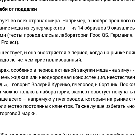
ебя от подделки
ует во всех странах мира. Например, в ноябре прошлого г
ние меда из супермаркетов — из 14 образцов 9 оказались
(тесты проводились в лаборатории Food QS, Германия, 
Project).
ествует, и она обостряется в период, когда на рынке по
аздо легче, чем кристаллизованный.
ах, особенно в период активной закупки меда «на зиму» - 
очень жидкая или неоднородная консистенция, неестеств
ь», - говорит Валерий Курейко, пчеловод и бортник. Поско
 можно только в лаборатории, эксперт советует покупать
ше всего — напрямую у пчеловодов, которым на рынке сто
личество постоянных клиентов. Также лучше избегать «но
торговой марки.
90% медового урожая нашей страны, хотя его недобор в о