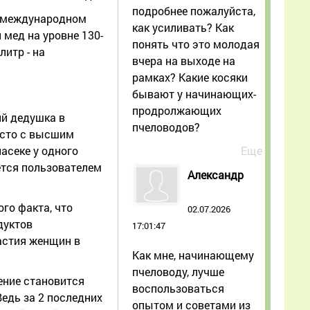
подробнее пожалуйста,
а международном
как усиливать? Как
 мед на уровне 130-
понять что это молодая
литр - на
вчера на выходе на
рамках? Какие косяки
бывают у начинающих-
продролжающих
ий дедушка в
пчеловодов?
асто с высшим
Еще
асеке у одного
ется пользователем
Александр
го факта, что
02.07.2026
дуктов
17:01:47
астия женщин в
Как мне, начинающему
пчеловоду, лучше
ение становится
воспользоваться
едь за 2 последних
опытом и советами из