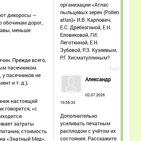
организации «Атлас
пыльцевых зерен (Pollen
ают дикоросы —
atlas)» И.В. Карпович,
о обочинам дорог,
Е.С. Дребезгиной, Е.Н.
травы, меньше
Еловиковой, Г.И.
Леготкиной, Е.Н.
Зубовой, Р.З. Кузяевым,
Р.Г. Хисматуллиным?
ичин. Прежде всего,
ым пасечником.
Еще
 у пасечников не
Александр
нт и т. д.),
02.07.2026
озник настоящий
16:56:33
к говорится, «с
Дополнительно
риходится
усиливать печатным
чивает затраты
расплодом с учётом их
 питания, стоимость
состояния. Расскажите
ина «Знатный Мед».