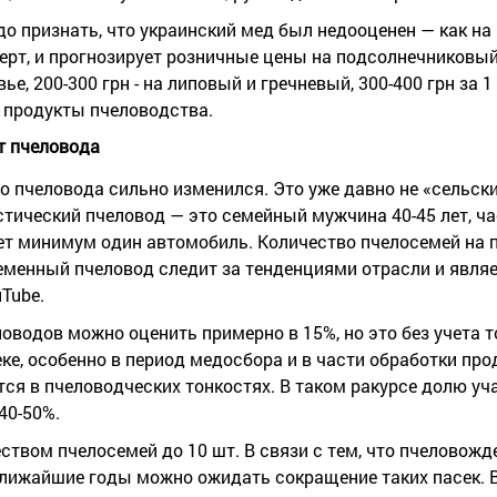
до признать, что украинский мед был недооценен — как н
сперт, и прогнозирует розничные цены на подсолнечниковый
вье, 200-300 грн - на липовый и гречневый, 300-400 грн за 1 
 продукты пчеловодства.
т пчеловода
го пчеловода сильно изменился. Это уже давно не «сельск
тический пчеловод — это семейный мужчина 40-45 лет, ч
ет минимум один автомобиль. Количество пчелосемей на п
временный пчеловод следит за тенденциями отрасли и явля
Tube.
водов можно оценить примерно в 15%, но это без учета то
е, особенно в период медосбора и в части обработки про
ся в пчеловодческих тонкостях. В таком ракурсе долю уч
40-50%.
ством пчелосемей до 10 шт. В связи с тем, что пчеловожд
ближайшие годы можно ожидать сокращение таких пасек. В