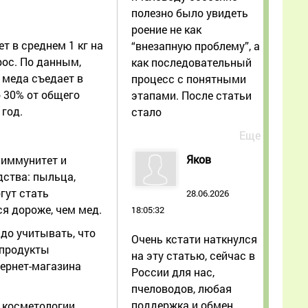
полезно было увидеть
роение не как
т в среднем 1 кг на
“внезапную проблему”, а
рос. По данным,
как последовательный
 меда съедает в
процесс с понятными
о 30% от общего
этапами. После статьи
 год.
стало
Еще
Яков
 иммунитет и
дства: пыльца,
гут стать
28.06.2026
я дороже, чем мед.
18:05:32
до учитывать, что
Очень кстати наткнулся
 продукты
на эту статью, сейчас в
тернет-магазина
России для нас,
пчеловодов, любая
поддержка и обмен
 косметологии.