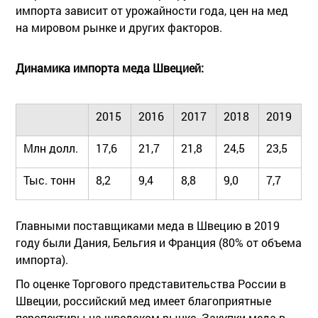
импорта зависит от урожайности года, цен на мед
на мировом рынке и других факторов.
Динамика импорта меда Швецией:
2015
2016
2017
2018
2019
Млн долл.
17,6
21,7
21,8
24,5
23,5
Тыс. тонн
8,2
9,4
8,8
9,0
7,7
Главными поставщиками меда в Швецию в 2019
году были Дания, Бельгия и Франция (80% от объема
импорта).
По оценке Торгового представительства России в
Швеции, российский мед имеет благоприятные
перспективы на шведском рынке. Закупки меда в