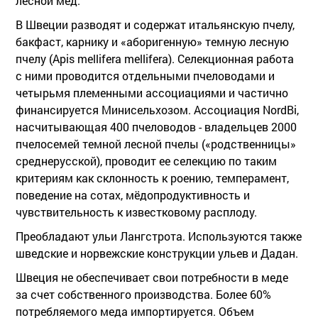
лесной мед.
В Швеции разводят и содержат итальянскую пчелу,
бакфаст, карнику и «аборигенную» темную лесную
пчелу (Apis mellifera mellifera). Селекционная работа
с ними проводится отдельными пчеловодами и
четырьмя племенными ассоциациями и частично
финансируется Минисельхозом. Ассоциация NordBi,
насчитывающая 400 пчеловодов - владельцев 2000
пчелосемей темной лесной пчелы («родственницы»
среднерусской), проводит ее селекцию по таким
критериям как склонность к роению, темперамент,
поведение на сотах, мёдопродуктивность и
чувствительность к известковому расплоду.
Преобладают ульи Лангстрота. Используются также
шведские и норвежские конструкции ульев и Дадан.
Швеция не обеспечивает свои потребности в меде
за счет собственного производства. Более 60%
потребляемого меда импортируется. Объем