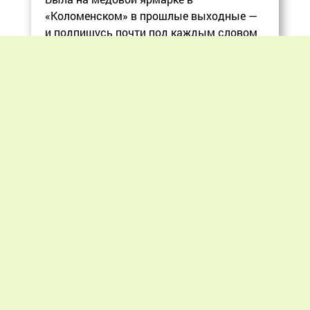
«Коломенском» в прошлые выходные —
и подпишусь почти под каждым словом
в статье, ос
Еще
Previous
Next
«Мир пчеловодства» © 2012 - 2026.
При цитировании материалов гиперссылка
на apiworld.ru обязательна.
Все замечания, пожелания и предложения
присылайте на: info@apiworld.ru.