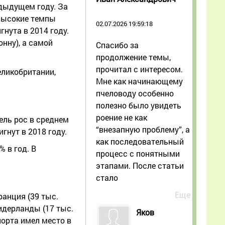
редыдущем году. За
 высокие темпы
02.07.2026 19:59:18
гнута в 2014 году.
нну), а самой
Спасибо за
продолжение темы,
прочитал с интересом.
еликобритании,
Мне как начинающему
пчеловоду особенно
полезно было увидеть
роение не как
тель рос в среднем
“внезапную проблему”, а
гнут в 2018 году.
как последовательный
 в год. В
процесс с понятными
этапами. После статьи
стало
Еще
ранция (39 тыс.
 Нидерланды (17 тыс.
Яков
порта имел место в