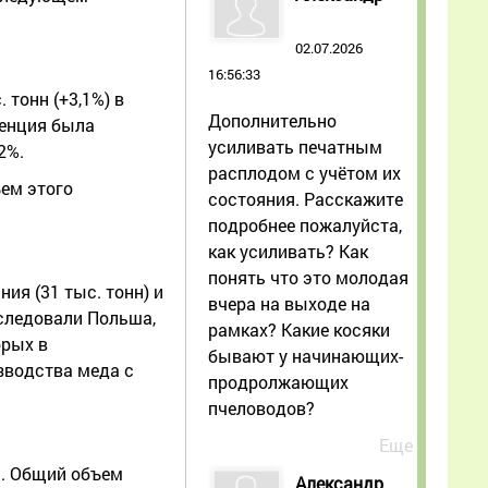
02.07.2026
16:56:33
 тонн (+3,1%) в
Дополнительно
денция была
усиливать печатным
2%.
расплодом с учётом их
ъем этого
состояния. Расскажите
подробнее пожалуйста,
как усиливать? Как
понять что это молодая
ия (31 тыс. тонн) и
вчера на выходе на
 следовали Польша,
рамках? Какие косяки
орых в
бывают у начинающих-
зводства меда с
продролжающих
пчеловодов?
Еще
м. Общий объем
Александр