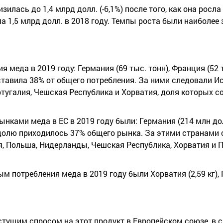
илась до 1,4 млрд долл. (-6,1%) после того, как она росла
гла 1,5 млрд долл. в 2018 году. Темпы роста были наиболе
меда в 2019 году: Германия (69 тыс. тонн), Франция (52 т
оставила 38% от общего потребления. За ними следовали И
тугалия, Чешская Республика и Хорватия, доля которых с
ками меда в ЕС в 2019 году были: Германия (214 млн дол
их долю приходилось 37% общего рынка. За этими странами
, Польша, Нидерланды, Чешская Республика, Хорватия и П
отребления меда в 2019 году были Хорватия (2,59 кг), Гр
стущим спросом на этот продукт в Европейском союзе, в