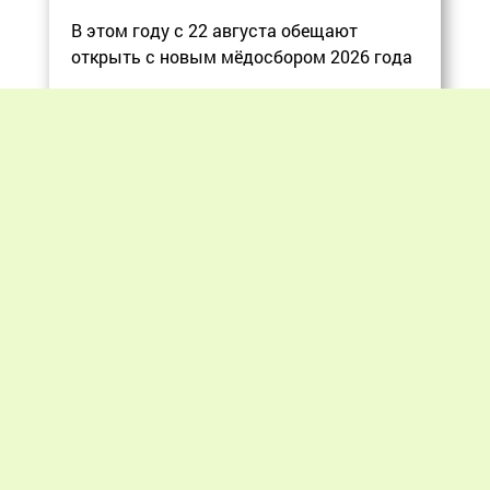
В этом году с 22 августа обещают
открыть с новым мёдосбором 2026 года
Еще
Previous
Next
«Мир пчеловодства» © 2012 - 2026.
При цитировании материалов гиперссылка
на apiworld.ru обязательна.
Все замечания, пожелания и предложения