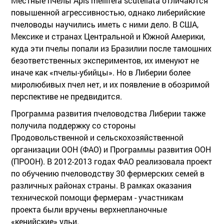
Местные пчелы Apis mellifera scutellata отличаются
повышенной агрессивностью, однако либерийские
пчеловоды научились иметь с ними дело. В США,
Мексике и странах Центральной и Южной Америки,
куда эти пчелы попали из Бразилии после тамошних
безответственных экспериментов, их именуют не
иначе как «пчелы-убийцы». Но в Либерии более
миролюбивых пчел нет, и их появление в обозримой
перспективе не предвидится.
Программа развития пчеловодства Либерии также
получила поддержку со стороны
Продовольственной и сельскохозяйственной
организации ООН (ФАО) и Программы развития ООН
(ПРООН). В 2012-2013 годах ФАО реализовала проект
по обучению пчеловодству 30 фермерских семей в
различных районах страны. В рамках оказания
технической помощи фермерам - участникам
проекта были вручены верхнепланочные
«кенийские» ульи.