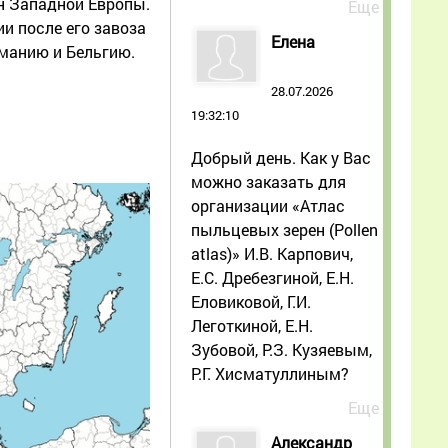
ан Западной Европы.
Еще
и после его завоза
Елена
рманию и Бельгию.
28.07.2026
19:32:10
Добрый день. Как у Вас
можно заказать для
организации «Атлас
пыльцевых зерен (Pollen
atlas)» И.В. Карпович,
Е.С. Дребезгиной, Е.Н.
Еловиковой, Г.И.
Леготкиной, Е.Н.
Зубовой, Р.З. Кузяевым,
Р.Г. Хисматуллиным?
Еще
Александр