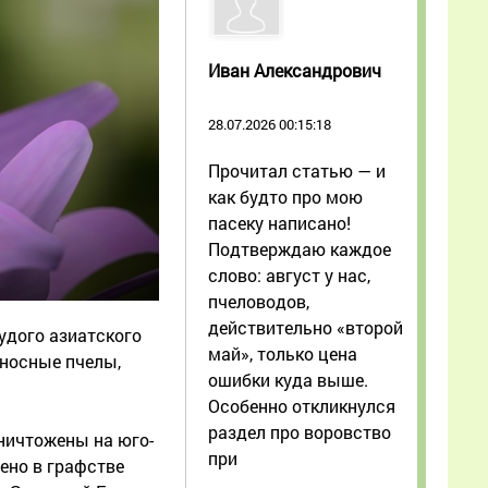
Иван Александрович
28.07.2026 00:15:18
Прочитал статью — и
как будто про мою
пасеку написано!
Подтверждаю каждое
слово: август у нас,
пчеловодов,
действительно «второй
удого азиатского
май», только цена
оносные пчелы,
ошибки куда выше.
Особенно откликнулся
раздел про воровство
уничтожены на юго-
при
ено в графстве