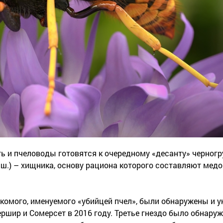
ть и пчеловоды готовятся к очередному «десанту» черногр
 А.ш.) – хищника, основу рациона которого составляют мед
екомого, именуемого «убийцей пчел», были обнаружены и 
ршир и Сомерсет в 2016 году. Третье гнездо было обнаруж