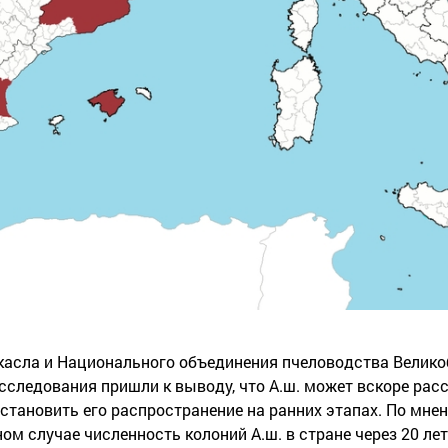
асла и Национального объединения пчеловодства Великоб
исследования пришли к выводу, что А.ш. может вскоре рас
остановить его распространение на ранних этапах. По мне
ном случае численность колоний А.ш. в стране через 20 ле