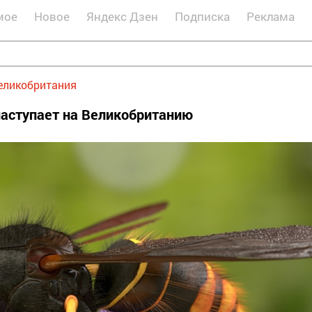
мое
Новое
Яндекс Дзен
Подписка
Реклама
еликобритания
наступает на Великобританию