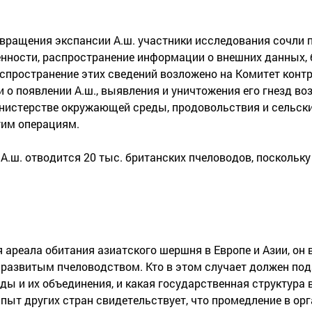
ращения экспансии А.ш. участники исследования сочли 
ности, распространение информации о внешних данных, б
аспространение этих сведений возложено на Комитет контр
и о появлении А.ш., выявления и уничтожения его гнезд во
истерстве окружающей среды, продовольствия и сельских 
тим операциям.
А.ш. отводится 20 тыс. британских пчеловодов, поскольку
 ареала обитания азиатского шершня в Европе и Азии, он 
с развитым пчеловодством. Кто в этом случает должен под
ды и их объединения, и какая государственная структура 
ыт других стран свидетельствует, что промедление в ор