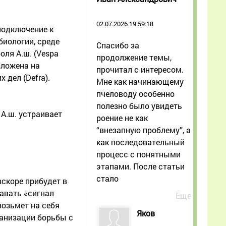
02.07.2026 19:59:18
подключение к
иологии, среде
Спасибо за
оля А.ш. (Vespa
продолжение темы,
зложена на
прочитал с интересом.
дел (Defra).
Мне как начинающему
пчеловоду особенно
полезно было увидеть
 А.ш. устраивает
роение не как
“внезапную проблему”, а
как последовательный
процесс с понятными
этапами. После статьи
стало
вскоре прибудет в
авать «сигнал
Еще
возьмет на себя
Яков
ганизации борьбы с