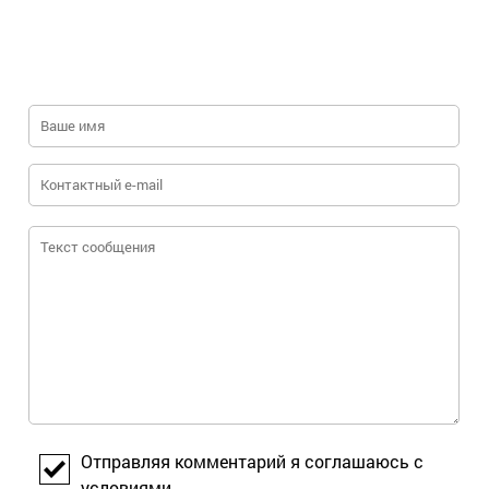
пчеловодстве такое количество меда,
потребуется изготовить не менее 10
миллионов колод. В африканских
экваториальных странах разведением
пчел в нашем понимании никто не
занимается, не все пчеловоды даже
знают, что существуют матки.
Заселение колод происходит роями. По
нашим наблюдениям, даже на хорошо
обжитых пасеках процент заполнения
колод семьями не превышает 50%. В
новые колоды пчелы идут неохотно,
там коэффициент заполнения
существенно ниже.
Производительность одной колоды –
10-15 кг меда в год. Вот и получается,
что для добычи необходимых 50 млн.
кг меда потребуется изготовить и
развесить как минимум 10 млн. колод.
Отправляя комментарий я соглашаюсь с
Объем работы грандиозный. Для ее
условиями