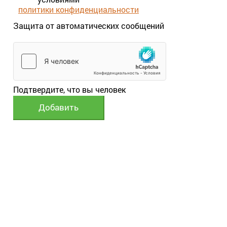
выполнения потребуются сотни тысяч
политики конфиденциальности
работников, несметное количество
пальм и огромное количество навоза.
Защита от автоматических сообщений
Такого количества нужных пальм и
навоза не найдется ни в маленькой
Сьерра–Леоне, ни во всей Африке.
Ну, допустим, как-то смастерили
Подтвердите, что вы человек
колоды. Чтобы их доставить и
развесить, потребуется обучить
минимум 200 тысяч пчеловодов. Нужно
понимать, что в Африке ни дорог, ни
средств механизации не существует.
Пасеки, ввиду злобности местных пчел,
располагаются в глуши, непроходимой
чаще, вдали от жилищ. Все вручную, на
себе. В жару.
Допустим, и с этим справились,
развесили. А как собрать мед, в чем его
нести (в обмазанных навозом