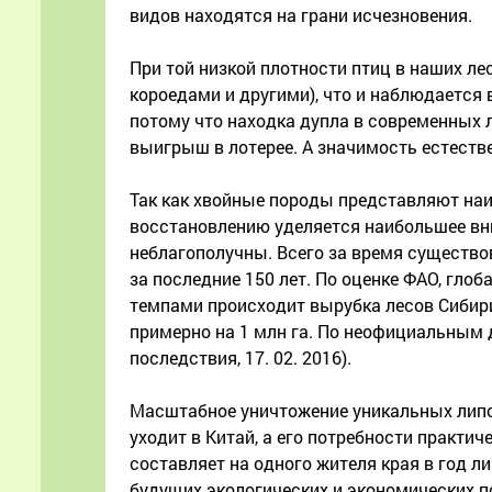
видов находятся на грани исчезновения.
При той низкой плотности птиц в наших л
короедами и другими), что и наблюдается 
потому что находка дупла в современных ле
выигрыш в лотерее. А значимость естеств
Так как хвойные породы представляют наи
восстановлению уделяется наибольшее вни
неблагополучны. Всего за время существо
за последние 150 лет. По оценке ФАО, гло
темпами происходит вырубка лесов Сибир
примерно на 1 млн га. По неофициальным д
последствия, 17. 02. 2016).
Масштабное уничтожение уникальных липо
уходит в Китай, а его потребности практи
составляет на одного жителя края в год 
будущих экологических и экономических по