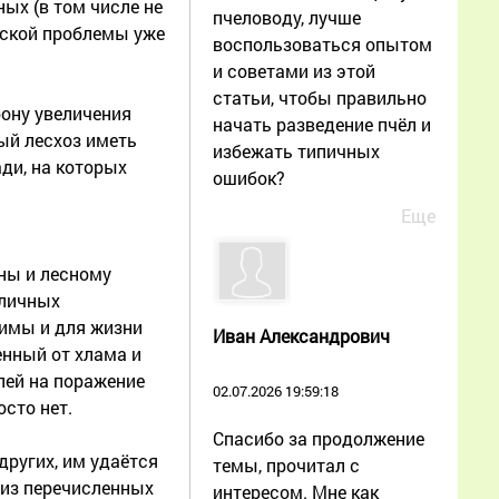
ых (в том числе не
пчеловоду, лучше
еской проблемы уже
воспользоваться опытом
и советами из этой
статьи, чтобы правильно
рону увеличения
начать разведение пчёл и
ый лесхоз иметь
избежать типичных
ди, на которых
ошибок?
Еще
ны и лесному
зличных
димы и для жизни
Иван Александрович
енный от хлама и
лей на поражение
02.07.2026 19:59:18
сто нет.
Спасибо за продолжение
других, им удаётся
темы, прочитал с
 из перечисленных
интересом. Мне как