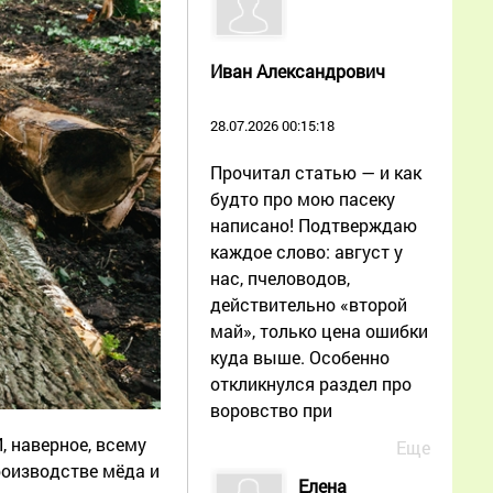
Иван Александрович
28.07.2026 00:15:18
Прочитал статью — и как
будто про мою пасеку
написано! Подтверждаю
каждое слово: август у
нас, пчеловодов,
действительно «второй
май», только цена ошибки
куда выше. Особенно
откликнулся раздел про
воровство при
, наверное, всему
Еще
оизводстве мёда и
Елена