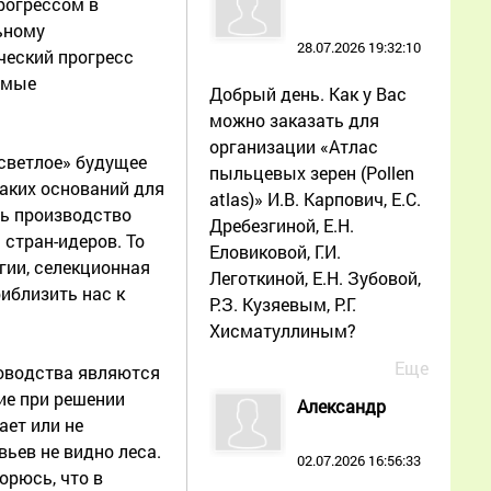
рогрессом в
ьному
28.07.2026 19:32:10
ческий прогресс
аемые
Добрый день. Как у Вас
можно заказать для
организации «Атлас
«светлое» будущее
пыльцевых зерен (Pollen
аких оснований для
atlas)» И.В. Карпович, Е.С.
ть производство
Дребезгиной, Е.Н.
 стран-идеров. То
Еловиковой, Г.И.
гии, селекционная
Леготкиной, Е.Н. Зубовой,
риблизить нас к
Р.З. Кузяевым, Р.Г.
Хисматуллиным?
Еще
ловодства являются
ие при решении
Александр
ет или не
вьев не видно леса.
02.07.2026 16:56:33
орюсь, что в