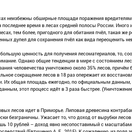
есах неизбежны обширные площади поражения вредителям
в последнее время в лесах средней полосы России. Иного 
сах, тем более, пригодного для обитания пчёл, такая же р
енных дупел для сохранения пчёл как вида переоценить н
большую ценность для получения лесоматериалов, то, соо
мание. Однако общие тенденции в мире с состоянием лес
вания человечества уничтожено около 35% лесов, причём 
бальное сокращение лесов в 18 раз опережает их восстано
и. Их общая площадь ежегодно, по официальным данным,
анным, этот процесс идёт в 3 раза быстрее. (Уничтожение
вых лесов идет в Приморье. Липовая древесина контраб
чески безграничны. Ужасает то, что доход от вырубки лесо
лишь 10 рублей – доход явно несопоставимый с масштаба
следствий (Евтушенко А. Е., 2015). К сожалению, из поля 