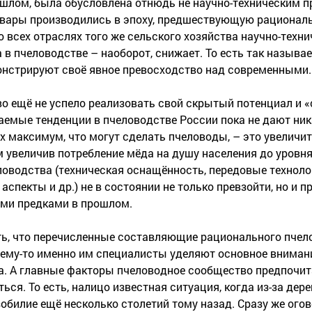
ошлом, была обусловлена отнюдь не научно-техническим п
товары производились в эпоху, предшествующую рационал
 всех отраслях того же сельского хозяйства научно-техни
 в пчеловодстве – наоборот, снижает. То есть так назыв
нстрируют своё явное превосходство над современными.
о ещё не успело реализовать свой скрытый потенциал и 
емые тенденции в пчеловодстве России пока не дают ник
х максимум, что могут сделать пчеловоды, – это увеличи
ым увеличив потребление мёда на душу населения до уровня
оводства (техническая оснащённость, передовые техноло
спекты и др.) не в состоянии не только превзойти, но и п
ими предками в прошлом.
ать, что перечисленные составляющие рационального пче
ему-то именно им специалисты уделяют основное вниман
. А главные факторы пчеловодное сообщество предпочита
ься. То есть, налицо известная ситуация, когда из-за дере
зобилие ещё несколько столетий тому назад. Сразу же огов