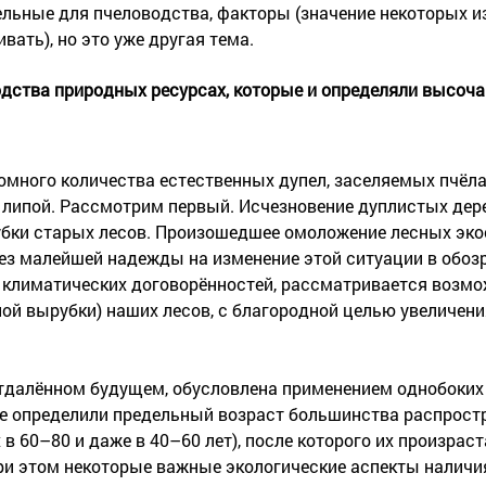
льные для пчеловодства, факторы (значение некоторых и
вать), но это уже другая тема.
одства природных ресурсах, которые и определяли высоч
ромного количества естественных дупел, заселяемых пчёла
 липой. Рассмотрим первый. Исчезновение дуплистых дер
бки старых лесов. Произошедшее омоложение лесных эко
без малейшей надежды на изменение этой ситуации в обо
х климатических договорённостей, рассматривается возм
ой вырубки) наших лесов, с благородной целью увеличен
отдалённом будущем, обусловлена применением однобоких
рые определили предельный возраст большинства распрос
 в 60–80 и даже в 40–60 лет), после которого их произраст
ри этом некоторые важные экологические аспекты наличи