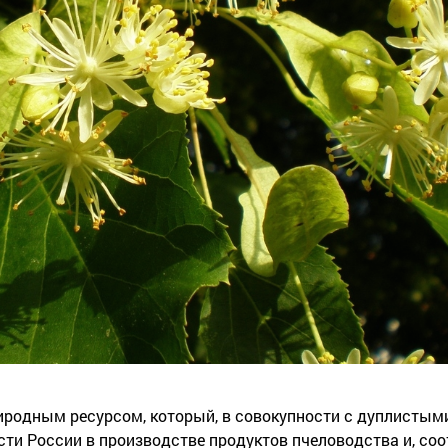
родным ресурсом, который, в совокупности с дуплистым
и России в производстве продуктов пчеловодства и, соо