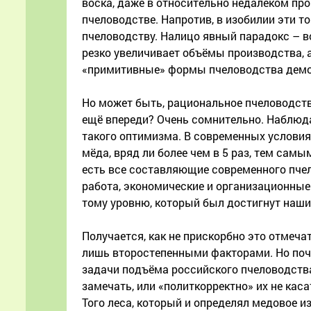
воска, даже в относительно недалёком пр
пчеловодстве. Напротив, в изобилии эти 
пчеловодству. Налицо явный парадокс – во
резко увеличивает объёмы производства, а
«примитивные» формы пчеловодства демо
Но может быть, рациональное пчеловодств
ещё впереди? Очень сомнительно. Наблюда
такого оптимизма. В современных условия
мёда, вряд ли более чем в 5 раз, тем сам
есть все составляющие современного пчел
работа, экономические и организационные а
тому уровню, который был достигнут наш
Получается, как не прискорбно это отмеч
лишь второстепенными факторами. Но поч
задачи подъёма российского пчеловодства
замечать, или «политкорректно» их не касат
Того леса, который и определял медовое и