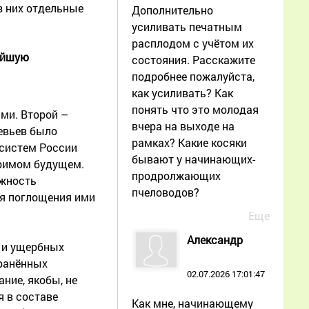
з них отдельные
Дополнительно
усиливать печатным
расплодом с учётом их
айшую
состояния. Расскажите
подробнее пожалуйста,
как усиливать? Как
понять что это молодая
ми. Второй –
вчера на выходе на
евьев было
рамках? Какие косяки
систем России
бывают у начинающих-
зримом будущем.
продролжающих
ожность
пчеловодов?
ия поглощения ими
Еще
Александр
 и ущербных
транённых
02.07.2026 17:01:47
ание, якобы, не
я в составе
Как мне, начинающему