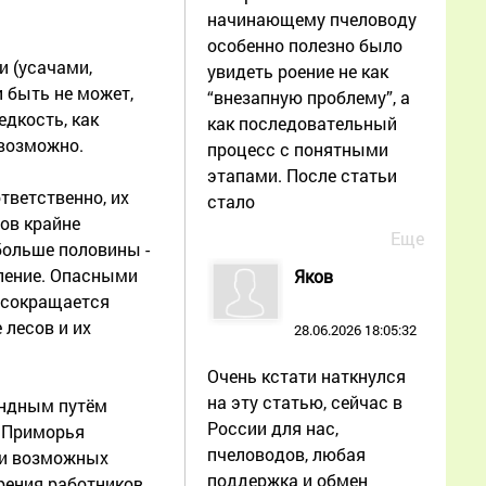
начинающему пчеловоду
особенно полезно было
и (усачами,
увидеть роение не как
и быть не может,
“внезапную проблему”, а
едкость, как
как последовательный
евозможно.
процесс с понятными
этапами. После статьи
тветственно, их
стало
ов крайне
Еще
больше половины -
вление. Опасными
Яков
 сокращается
 лесов и их
28.06.2026 18:05:32
Очень кстати наткнулся
на эту статью, сейчас в
андным путём
России для нас,
в Приморья
пчеловодов, любая
ми возможных
поддержка и обмен
зрения работников