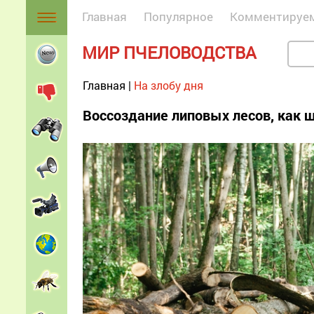
Главная
Популярное
Комментируе
МИР ПЧЕЛОВОДСТВА
Главная
|
На злобу дня
Воссоздание липовых лесов, как 