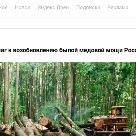
мое
Новое
Яндекс Дзен
Подписка
Реклама
шаг к возобновлению былой медовой мощи Рос