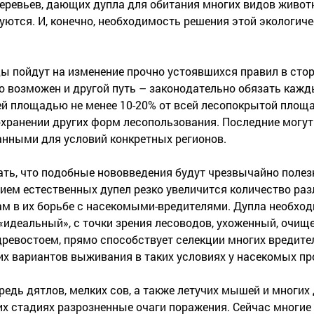
ревьев, дающих дупла для обитания многих видов животн
руются. И, конечно, необходимость решения этой экологич
ды пойдут на изменение прочно устоявшихся правил в сто
Но возможен и другой путь – законодательно обязать кажд
й площадью не менее 10-20% от всей лесопокрытой площа
хранении других форм лесопользования. Последние могут
анными для условий конкретных регионов.
ть, что подобные нововведения будут чрезвычайно полез
лением естественных дупел резко увеличится количество ра
ам в их борьбе с насекомыми-вредителями. Дупла необхо
«идеальный», с точки зрения лесоводов, ухоженный, очищ
ревостоем, прямо способствует селекции многих вредите
их вариантов выживания в таких условиях у насекомых про
редь дятлов, мелких сов, а также летучих мышей и многих 
их стадиях разрозненные очаги поражения. Сейчас многие