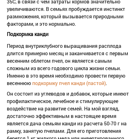
35С, в связи с чем затраты кормов значительно
увеличиваются. В семьях пробуждается инстинкт
размножения, который вызывается природными
факторами, и это нормально.
Подкормка канди
Период внутриклубного выращивания расплода
длится примерно месяц и заканчивается с первым
весенним облетом пчел, он является самым
сложным из всего годового цикла жизни семьи.
Именно в это время необходимо провести первую
весеннюю
подкормку пчел канди (пастой)
.
Он состоит из углеводов и добавок, которые имеют
профилактическое, лечебное и стимулирующее
воздействие на развитие семей. На мой взгляд,
достаточно эффективным в настоящее время
является дача семьям канди из расчета 50-70 г на
рамку, занятую пчелами. Для его приготовления
берется 1 кг жидкого меда или инвертированного