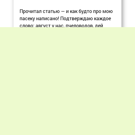
Прочитал статью — и как будто про мою
пасеку написано! Подтверждаю каждое
слово: август у нас, пчеловодов, дей
Еще
Previous
Next
«Мир пчеловодства» © 2012 - 2026.
При цитировании материалов гиперссылка
на apiworld.ru обязательна.