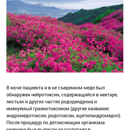
В моче пациента и в не съеденном меде был
обнаружен нейротоксин, содержащийся в нектаре,
листьях и других частях рододендрона и
именуемый граянотоксином (другие названия:
андромедотоксин, родотоксин, ацетиландромедол).
После процедур по детоксикации организма
мужчина был выписан из госпиталя в