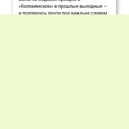
«Коломенском» в прошлые выходные —
и подпишусь почти под каждым словом
в статье, ос
Еще
Previous
Next
«Мир пчеловодства» © 2012 - 2026.
При цитировании материалов гиперссылка
на apiworld.ru обязательна.
Все замечания, пожелания и предложения
присылайте на: info@apiworld.ru.