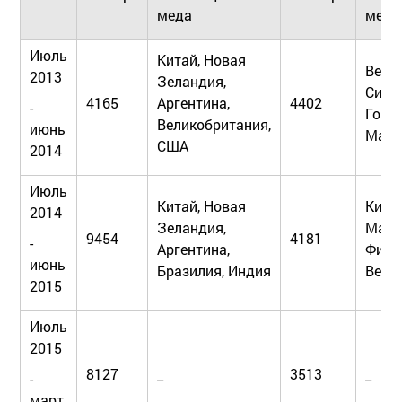
меда
меда
Июль
Китай, Новая
Вели
2013
Зеландия,
Синга
4165
Аргентина,
4402
-
Гонко
Великобритания,
июнь
Мала
США
2014
Июль
Китай, Новая
Китай
2014
Зеландия,
Мала
9454
4181
-
Аргентина,
Фили
июнь
Бразилия, Индия
Вели
2015
Июль
2015
8127
_
3513
_
-
март