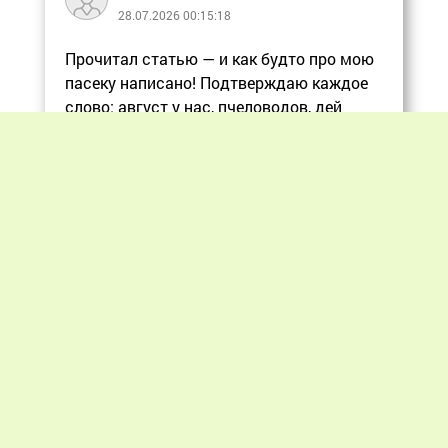
28.07.2026 00:15:18
Прочитал статью — и как будто про мою
пасеку написано! Подтверждаю каждое
слово: август у нас, пчеловодов, дей
Еще
Previous
Next
«Мир пчеловодства» © 2012 - 2026.
При цитировании материалов гиперссылка
на apiworld.ru обязательна.