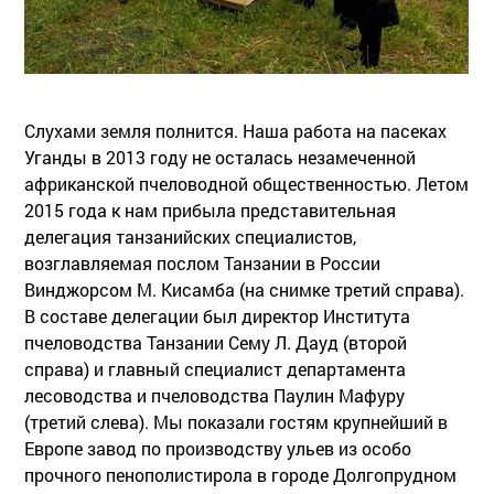
Слухами земля полнится. Наша работа на пасеках
Уганды в 2013 году не осталась незамеченной
африканской пчеловодной общественностью. Летом
2015 года к нам прибыла представительная
делегация танзанийских специалистов,
возглавляемая послом Танзании в России
Винджорсом М. Кисамба (на снимке третий справа).
В составе делегации был директор Института
пчеловодства Танзании Сему Л. Дауд (второй
справа) и главный специалист департамента
лесоводства и пчеловодства Паулин Мафуру
(третий слева). Мы показали гостям крупнейший в
Европе завод по производству ульев из особо
прочного пенополистирола в городе Долгопрудном