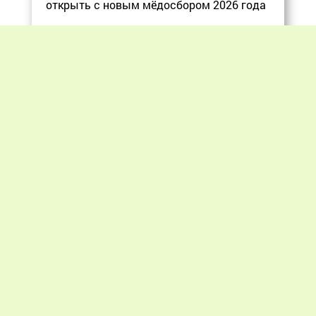
открыть с новым мёдосбором 2026 года
Еще
Previous
Next
«Мир пчеловодства» © 2012 - 2026.
При цитировании материалов гиперссылка
на apiworld.ru обязательна.
Все замечания, пожелания и предложения
присылайте на: info@apiworld.ru.