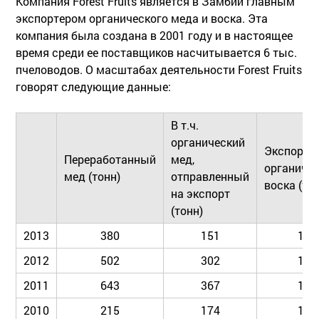
Компания Forest Fruits является в Замбии главным
экспортером органического меда и воска. Эта
компания была создана в 2001 году и в настоящее
время среди ее поставщиков насчитывается 6 тыс.
пчеловодов. О масштабах деятельности Forest Fruits
говорят следующие данные:
В т.ч.
органический
Экспорт
Переработанный
мед,
органичес
мед (тонн)
отправленный
воска (то
на экспорт
(тонн)
2013
380
151
13
2012
502
302
16
2011
643
367
16
2010
215
174
10