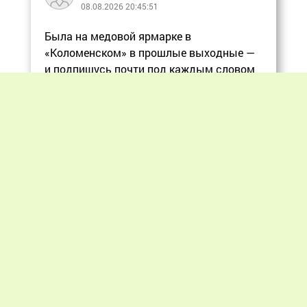
08.08.2026 20:45:51
Была на медовой ярмарке в
«Коломенском» в прошлые выходные —
и подпишусь почти под каждым словом
в статье, ос
Еще
Previous
Next
«Мир пчеловодства» © 2012 - 2026.
При цитировании материалов гиперссылка
на apiworld.ru обязательна.