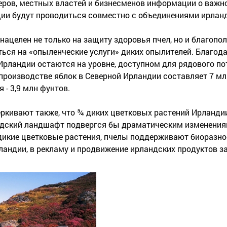
еров, местных властей и бизнесменов информации о важн
ции будут проводиться совместно с объединениями ирлан
нацелен не только на защиту здоровья пчел, но и благопо
ься на «опыленческие услуги» диких опылителей. Благод
Ирландии остаются на уровне, доступном для рядового по
 производстве яблок в Северной Ирландии составляет 7 млн
 - 3,9 млн фунтов.
ркивают также, что ¾ диких цветковых растений Ирланди
ндский ландшафт подвергся бы драматическим изменения
дикие цветковые растения, пчелы поддерживают биоразно
ландии, в рекламу и продвижение ирландских продуктов з