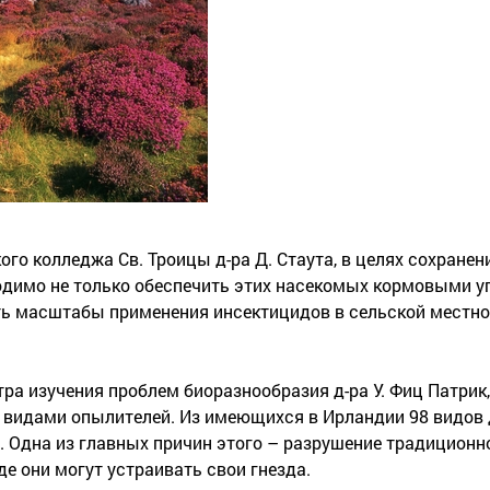
го колледжа Св. Троицы д-ра Д. Стаута, в целях сохранен
одимо не только обеспечить этих насекомых кормовыми у
 масштабы применения инсектицидов в сельской местнос
ра изучения проблем биоразнообразия д-ра У. Фиц Патрик,
и видами опылителей. Из имеющихся в Ирландии 98 видов
я. Одна из главных причин этого – разрушение традицион
де они могут устраивать свои гнезда.