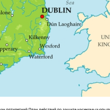
ан пятилетний План действий по защите насекомых-опылит