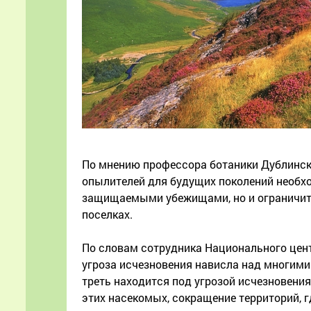
По мнению профессора ботаники Дублинско
опылителей для будущих поколений необх
защищаемыми убежищами, но и ограничить
поселках.
По словам сотрудника Национального цент
угроза исчезновения нависла над многим
треть находится под угрозой исчезновени
этих насекомых, сокращение территорий, г