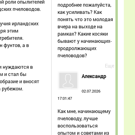
ой роли опылителей
подробнее пожалуйста,
дских пчеловодов.
как усиливать? Как
понять что это молодая
лучия ирландских
вчера на выходе на
аря этим
рамках? Какие косяки
требителя.
бывают у начинающих-
 фунтов, а в
продролжающих
пчеловодов?
Еще
и нуждаются в
м и стал бы
Александр
образие и вносят
а рубежом.
02.07.2026
17:01:47
Как мне, начинающему
пчеловоду, лучше
воспользоваться
опытом и советами из