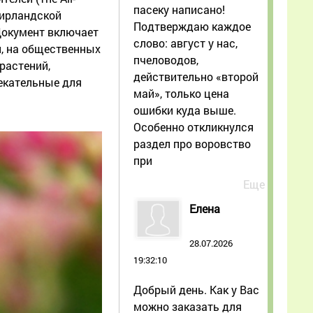
пасеку написано!
ы ирландской
Подтверждаю каждое
Документ включает
слово: август у нас,
й, на общественных
пчеловодов,
растений,
действительно «второй
екательные для
май», только цена
ошибки куда выше.
Особенно откликнулся
раздел про воровство
при
Еще
Елена
28.07.2026
19:32:10
Добрый день. Как у Вас
можно заказать для