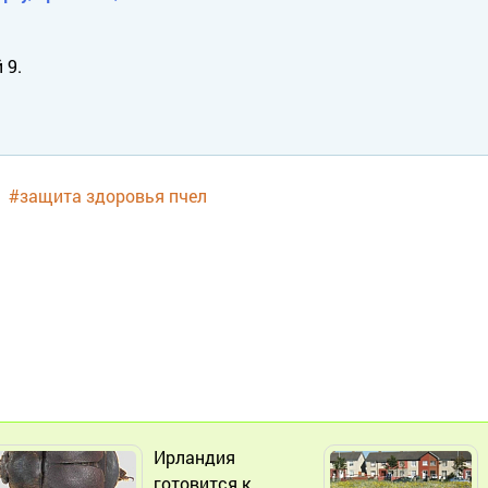
 9.
#защита здоровья пчел
Ирландия
готовится к