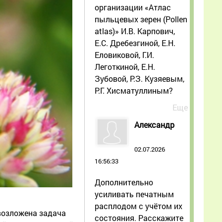
организации «Атлас
пыльцевых зерен (Pollen
atlas)» И.В. Карпович,
Е.С. Дребезгиной, Е.Н.
Еловиковой, Г.И.
Леготкиной, Е.Н.
Зубовой, Р.З. Кузяевым,
Р.Г. Хисматуллиным?
Еще
Александр
02.07.2026
16:56:33
Дополнительно
усиливать печатным
расплодом с учётом их
 возложена задача
состояния. Расскажите