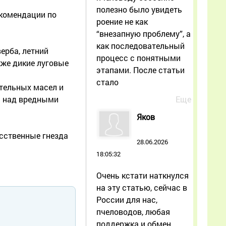
полезно было увидеть
екомендации по
роение не как
“внезапную проблему”, а
как последовательный
ерба, летний
процесс с понятными
кже дикие луговые
этапами. После статьи
стало
тельных масел и
Еще
ь над вредными
Яков
усственные гнезда
28.06.2026
18:05:32
Очень кстати наткнулся
на эту статью, сейчас в
России для нас,
пчеловодов, любая
поддержка и обмен