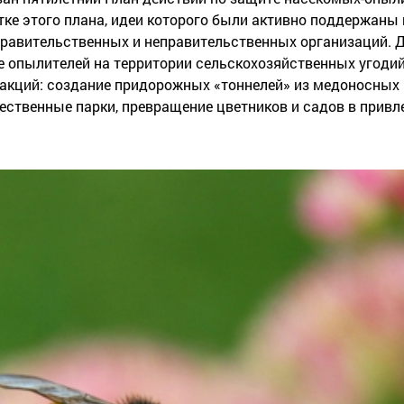
работке этого плана, идеи которого были активно поддержан
правительственных и неправительственных организаций. 
те опылителей на территории сельскохозяйственных угоди
х акций: создание придорожных «тоннелей» из медоносных 
ственные парки, превращение цветников и садов в привл