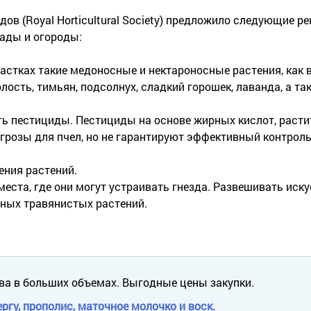
в (Royal Horticultural Society) предложило следующие р
сады и огороды:
астках такие медоносные и нектароносные растения, как в
лость, тимьян, подсолнух, сладкий горошек, лаванда, а та
ь пестициды. Пестициды на основе жирных кислот, расти
грозы для пчел, но не гарантируют эффективный контрол
ения растений.
еста, где они могут устраивать гнезда. Развешивать иск
чных травянистых растений.
ва в больших объемах. Выгодные цены закупки.
ргу, прополис, маточное молочко и воск.