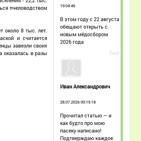
селения - 22,2 тыс.
19:04:46
ться пчеловодством
В этом году с 22 августа
обещают открыть с
 около 8 тыс. лет.
новым мёдосбором
раской и считается
2026 года
ленцы завезли своих
Еще
а оказалась в разы
Иван Александрович
28.07.2026 00:15:18
Прочитал статью — и
как будто про мою
пасеку написано!
Подтверждаю каждое