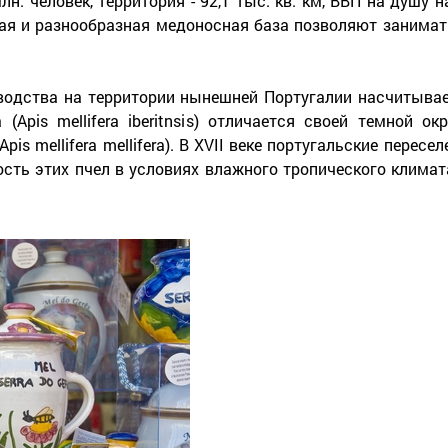
н. человек, территория - 92,1 тыс. кв. км, ВВП на душу на
атая и разнообразная медоносная база позволяют занима
водства на территории нынешней Португалии насчитывает
Apis mellifera iberitnsis) отличается своей темной ок
is mellifera mellifera). В XVII веке португальские пересе
сть этих пчел в условиях влажного тропического климат