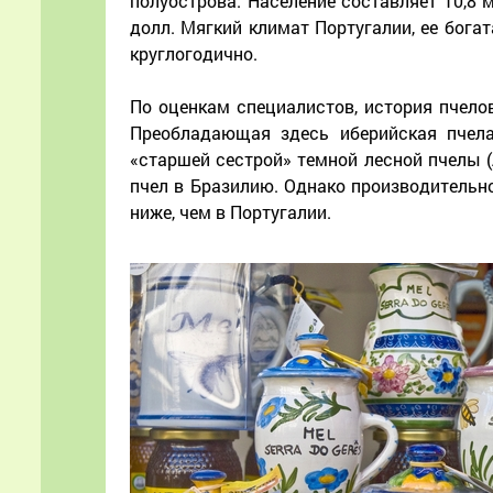
полуострова. Население составляет 10,8 мл
долл. Мягкий климат Португалии, ее бог
круглогодично.
По оценкам специалистов, история пчело
Преобладающая здесь иберийская пчела (
«старшей сестрой» темной лесной пчелы (Ap
пчел в Бразилию. Однако производительно
ниже, чем в Португалии.