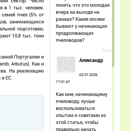
кий сектор. Число
понять что это молодая
 в 1 тыс. человек.
вчера на выходе на
 семей пчел (5% от
рамках? Какие косяки
дов, занимающихся
бывают у начинающих-
альной подготовки;
продролжающих
ают 10,8 тыс. тонн
пчеловодов?
Еще
самой Португалии и
Александр
ob, Arbutus). Как и
тва. На реализацию
02.07.2026
 и ЕС.
17:01:47
Как мне, начинающему
пчеловоду, лучше
воспользоваться
опытом и советами из
этой статьи, чтобы
правильно начать