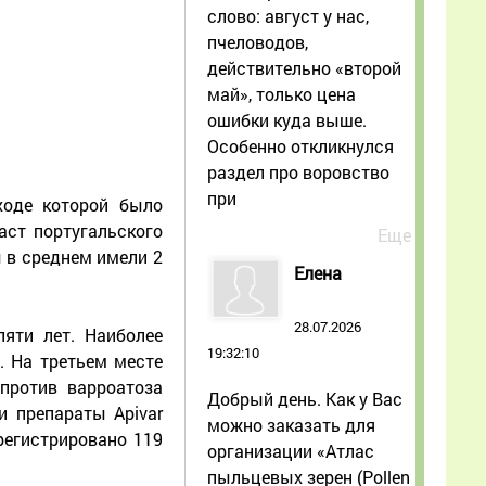
слово: август у нас,
пчеловодов,
действительно «второй
май», только цена
ошибки куда выше.
Особенно откликнулся
раздел про воровство
при
ходе которой было
аст португальского
Еще
 в среднем имели 2
Елена
28.07.2026
яти лет. Наиболее
19:32:10
. На третьем месте
против варроатоза
Добрый день. Как у Вас
и препараты Apivar
можно заказать для
зарегистрировано 119
организации «Атлас
пыльцевых зерен (Pollen