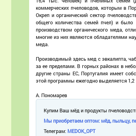
16,4 тыс. человек) и пчелиных семей 
коммерческих пчеловодов, которым в Пор
Окреп и органический сектор пчеловодств
общего количества семей пчел) и было 
производством органического меда, отли
многие из них являются обладателями нау
меда.
Производимый здесь мед с эвкалипта, чаб
за ее пределами. В горных районах в небо
другие страны ЕС, Португалия имеет соб
этой программы ежегодно выделяется 1,2 м
А. Пономарев
Купим Ваш мёд и продукты пчеловодст
Мы приобретаем оптом: мёд, пыльцу, пе
Телеграм:
MEDOK_OPT