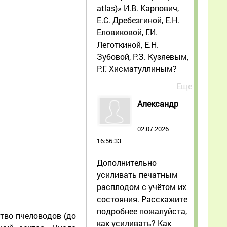
atlas)» И.В. Карпович,
Е.С. Дребезгиной, Е.Н.
Еловиковой, Г.И.
Леготкиной, Е.Н.
Зубовой, Р.З. Кузяевым,
Р.Г. Хисматуллиным?
Еще
Александр
02.07.2026
16:56:33
Дополнительно
усиливать печатным
расплодом с учётом их
состояния. Расскажите
подробнее пожалуйста,
тво пчеловодов (до
как усиливать? Как