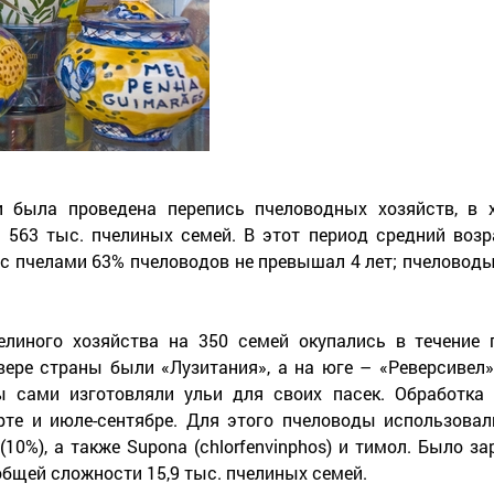
и была проведена перепись пчеловодных хозяйств, в 
и 563 тыс. пчелиных семей. В этот период средний возр
 с пчелами 63% пчеловодов не превышал 4 лет; пчеловоды
линого хозяйства на 350 семей окупались в течение п
ере страны были «Лузитания», а на юге – «Реверсивел»
ы сами изготовляли ульи для своих пасек. Обработка 
те и июле-сентябре. Для этого пчеловоды использовал
ex (10%), а также Supona (chlorfenvinphos) и тимол. Было 
общей сложности 15,9 тыс. пчелиных семей.