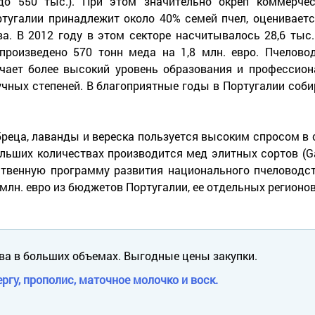
(до 550 тыс.). При этом значительно окреп коммерчес
тугалии принадлежит около 40% семей пчел, оценивается
а. В 2012 году в этом секторе насчитывалось 28,6 тыс.
произведено 570 тонн меда на 1,8 млн. евро. Пчелово
чает более высокий уровень образования и профессион
чных степеней. В благоприятные годы в Португалии собир
реца, лаванды и вереска пользуется высоким спросом в 
льших количествах производится мед элитных сортов (Gar
ственную программу развития национального пчеловодс
лн. евро из бюджетов Португалии, ее отдельных регионов
ва в больших объемах. Выгодные цены закупки.
ргу, прополис, маточное молочко и воск.