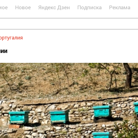
мое
Новое
Яндекс Дзен
Подписка
Реклама
ортугалия
лии