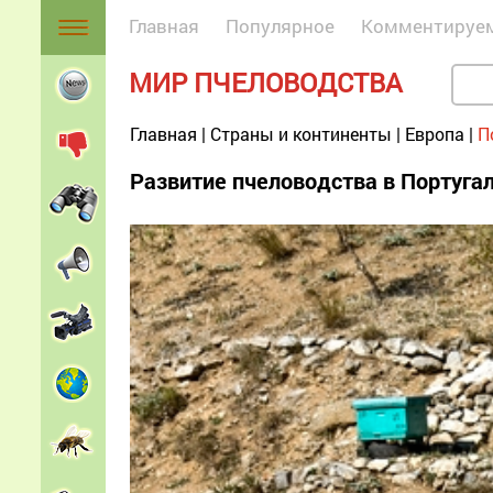
Главная
Популярное
Комментируе
МИР ПЧЕЛОВОДСТВА
Главная
|
Страны и континенты
|
Европа
|
П
Развитие пчеловодства в Португа