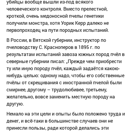
убийцы вообще вышли из-под всякого
человеческого контроля. Вместо прелестной,
кроткой, очень медоносной пчелы генетики
получили монстра, хотя Уорик Керр далеко не
первопроходец на пути породных испытаний.
В России, в Вятской губернии, инструктор по
пчеловодству С. Красноперов в 1895 г. по
результатам испытаний завоза южных пород пчёл в
северные губернии писал: „Прежде чем приобрести
ту или иную породу пчёл, каждый задаётся какою-
нибудь целью: одному надо, чтобы его собственные
пчёлы от скрещивания с иностранной пчелой были
смирнее, другому – трудолюбивее, третьему,
желательно, вовсе заменить местную породу на
другую.
Немало на эти цели и опыты было положено труда и
денег, и всё-таки в большинстве случаев они не
принесли пользы, ради которой делались эти