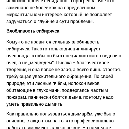
иллюзию доселе невиданного прогресса. Всё это
замешано не более как на определенном
меркантильном интересе, который не позволяет
задуматься о глубине и сути проблемы.
Злобливость сибирячек
Кому-то не нравится сильная злобливость
сибирячек. Так это только дисциплинирует
пчеловода, чтобы он был специалистом по ведению
пчёл, а не „медведем“. Пчёлка − благочестивое
творение, и она вовсе не злая, а всего лишь строгая,
требующая уважительного обращения. По своей
природе, эти лесные пчёлы, испокон веков
обитающие в глухомани, подвергаясь частым
пожарам, панически боятся дыма, поэтому надо
уметь правильно дымить.
Как правильно пользоваться дымарём, уже было
описано, с акцентом на то, что профессионально
работать им умеют далеко не все. На самом же