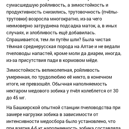
сумасшедшую ройливость, а зимостойкость и
продуктивность снизились, трутовочность (пчёлы-
трутовки) возросла многократно, из-за чего
неимоверно затруднена подсадка маток, а, в иных
случаях, и злобливость ещё добавилась.
Спрашивается, тем ли путём шли? Была чистая
тёмная среднерусская порода на Алтае и не ведали
пчеловоды напастей, кроме моли да диареи, иногда,
из-за присутствия пади в кормовом мёде.
Зимостойкость великолепная, ройливость
умеренная, по трудолюбию её никто, в конечном
итоге, не превзошёл. Обычная наполняемость
нектаром медового зобика у пчёл колеблется от 30
до 45 мг.
На Башкирской опытной станции пчеловодства при
замере нагрузки зобика в зависимости от
интенсивности медосбора было установлено, что
при взятке 4-6 кг наполняемость зобика составляла