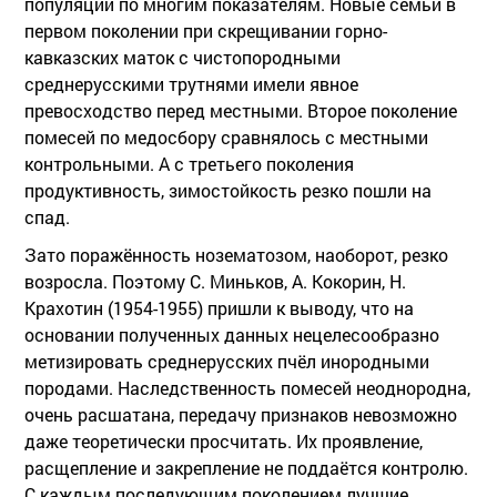
популяции по многим показателям. Новые семьи в
первом поколении при скрещивании горно-
кавказских маток с чистопородными
среднерусскими трутнями имели явное
превосходство перед местными. Второе поколение
помесей по медосбору сравнялось с местными
контрольными. А с третьего поколения
продуктивность, зимостойкость резко пошли на
спад.
Зато поражённость нозематозом, наоборот, резко
возросла. Поэтому С. Миньков, А. Кокорин, Н.
Крахотин (1954-1955) пришли к выводу, что на
основании полученных данных нецелесообразно
метизировать среднерусских пчёл инородными
породами. Наследственность помесей неоднородна,
очень расшатана, передачу признаков невозможно
даже теоретически просчитать. Их проявление,
расщепление и закрепление не поддаётся контролю.
С каждым последующим поколением лучшие