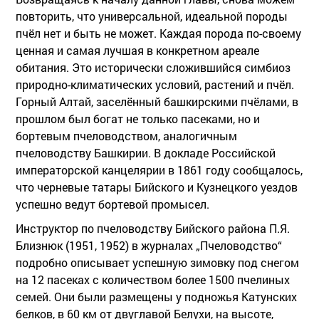
повторить, что универсальной, идеальной породы
пчёл нет и быть не может. Каждая порода по-своему
ценная и самая лучшая в конкретном ареале
обитания. Это исторически сложившийся симбиоз
природно-климатических условий, растений и пчёл.
Горный Алтай, заселённый башкирскими пчёлами, в
прошлом был богат не только пасеками, но и
бортевым пчеловодством, аналогичным
пчеловодству Башкирии. В докладе Российской
императорской канцелярии в 1861 году сообщалось,
что черневые татары Бийского и Кузнецкого уездов
успешно ведут бортевой промысел.
Инструктор по пчеловодству Бийского района П.Я.
Близнюк (1951, 1952) в журналах „Пчеловодство“
подробно описывает успешную зимовку под снегом
на 12 пасеках с количеством более 1500 пчелиных
семей. Они были размещены у подножья Катунских
белков, в 60 км от двуглавой Белухи, на высоте,