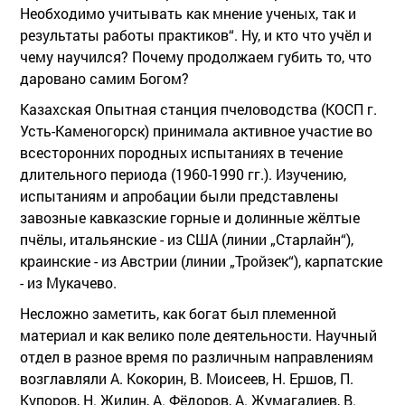
Необходимо учитывать как мнение ученых, так и
результаты работы практиков“. Ну, и кто что учёл и
чему научился? Почему продолжаем губить то, что
даровано самим Богом?
Казахская Опытная станция пчеловодства (КОСП г.
Усть-Каменогорск) принимала активное участие во
всесторонних породных испытаниях в течение
длительного периода (1960-1990 гг.). Изучению,
испытаниям и апробации были представлены
завозные кавказские горные и долинные жёлтые
пчёлы, итальянские - из США (линии „Старлайн“),
краинские - из Австрии (линии „Тройзек“), карпатские
- из Мукачево.
Несложно заметить, как богат был племенной
материал и как велико поле деятельности. Научный
отдел в разное время по различным направлениям
возглавляли А. Кокорин, В. Моисеев, Н. Ершов, П.
Купоров, Н. Жилин, А. Фёдоров, А. Жумагалиев, В.