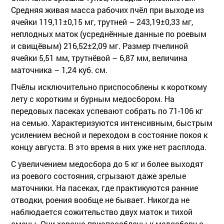
Средняя живая масса рабочих пчёл при выходе из
ячейки 119,11±0,15 мг, трутней – 243,19±0,33 мг,
неплодных маток (усреднённые данные по роевым
и свищёвым) 216,52±2,09 мг. Размер пчелиной
ячейки 5,51 мм, трутнёвой – 6,87 мм, величина
маточника – 1,24 куб. см.
Пчёлы исключительно приспособлены к короткому
лету с коротким и бурным медосбором. На
передовых пасеках успевают собрать по 71-106 кг
на семью. Характеризуются интенсивным, быстрым
усилением весной и переходом в состояние покоя к
концу августа. В это время в них уже нет расплода.
С увеличением медосбора до 5 кг и более выходят
из роевого состояния, сгрызают даже зрелые
маточники. На пасеках, где практикуются ранние
отводки, роения вообще не бывает. Никогда не
наблюдается сожительство двух маток и тихой
смены. Они хорошо приспособлены к медосбору с