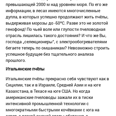
превышающей 2000 м над уровнем моря. По его же
информации, в лесах имеются многочисленные
дупла, в которых успешно продолжают жить пчёлы,
выдерживая морозы до -50ºС. Разве это не золотой
генофонд! По чьей воле или глупости пчеловодная
отрасль лишилась такого достояния? И что же Вы,
господа „селекционеры“, с электрообогревателями
бегаете теперь по омшаникам? Невозможно строить
успешное будущее без тщательного анализа
прошлого.
Итальянские пчёлы
Итальянские пчёлы прекрасно себя чувствуют как в
Сицилии, так и в Израиле, Средней Азии и на юге
Казахстана, в Техасе на юге США. Но когда
американские пчеловоды зажали их в тиски
интенсивной промышленной технологии с
многократными быстрыми кочёвками с юга на
север, с резкой сменой среды обитания, с