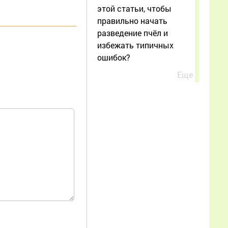
этой статьи, чтобы
правильно начать
разведение пчёл и
избежать типичных
ошибок?
Еще
Иван Александрович
02.07.2026 19:59:18
Спасибо за
продолжение темы,
прочитал с интересом.
Мне как начинающему
пчеловоду особенно