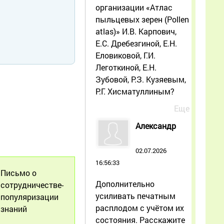
организации «Атлас
пыльцевых зерен (Pollen
atlas)» И.В. Карпович,
Е.С. Дребезгиной, Е.Н.
Еловиковой, Г.И.
Леготкиной, Е.Н.
Зубовой, Р.З. Кузяевым,
Р.Г. Хисматуллиным?
Еще
Александр
02.07.2026
16:56:33
Письмо о
Дополнительно
сотрудничестве-
усиливать печатным
популяризации
расплодом с учётом их
знаний
состояния. Расскажите