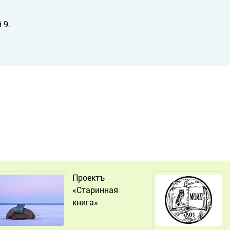
 9.
Проектъ
«Старинная
книга»