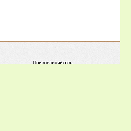
опытом на вес золота.
Ситуация в этом сезоне
крайне непростая: мало
того, что погода
Еще
Борис
25.06.2026
Присоединяйтесь:
00:31:57
Я пенсионер хочу
попробовать заняться
разведением пчёл
Еще
Ольга
10.06.2026