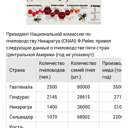
Президент Национальной комиссии по
пчеловодству Никарагуа (СNAN) Ф.Рейес привел
следующие данные о пчеловодстве пяти стран
Центральной Америки (год не упомянут):
Количество
Количество
Производс
Страна
пчеловодов
семей пчел
меда (тонн 
(чел.)
(шт.)
год)
Гватемала
2500
80000
3500
Гондурас
2145
28615
271
Никарагуа
1400
36000
510
Сальвадор
1070
68902
2200
Коста-