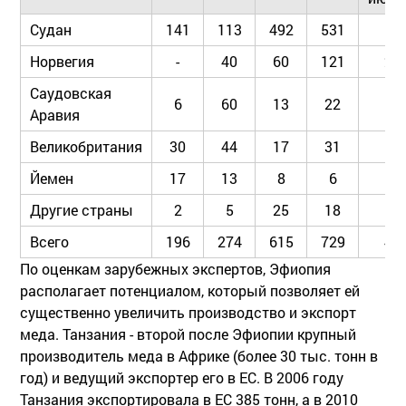
Судан
141
113
492
531
16
Норвегия
-
40
60
121
20
Саудовская
6
60
13
22
18
Аравия
Великобритания
30
44
17
31
21
Йемен
17
13
8
6
10
Другие страны
2
5
25
18
30
Всего
196
274
615
729
44
По оценкам зарубежных экспертов, Эфиопия
располагает потенциалом, который позволяет ей
существенно увеличить производство и экспорт
меда. Танзания - второй после Эфиопии крупный
производитель меда в Африке (более 30 тыс. тонн в
год) и ведущий экспортер его в ЕС. В 2006 году
Танзания экспортировала в ЕС 385 тонн, а в 2010