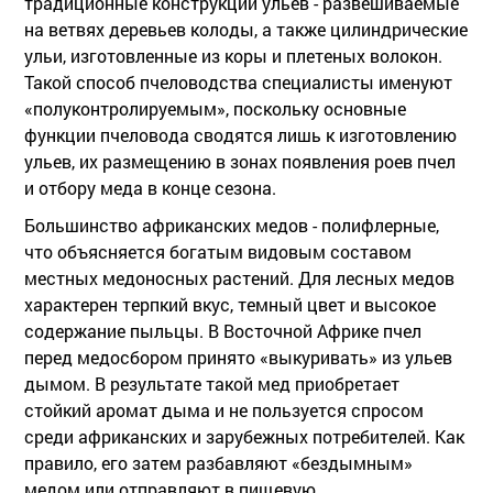
традиционные конструкции ульев - развешиваемые
на ветвях деревьев колоды, а также цилиндрические
ульи, изготовленные из коры и плетеных волокон.
Такой способ пчеловодства специалисты именуют
«полуконтролируемым», поскольку основные
функции пчеловода сводятся лишь к изготовлению
ульев, их размещению в зонах появления роев пчел
и отбору меда в конце сезона.
Большинство африканских медов - полифлерные,
что объясняется богатым видовым составом
местных медоносных растений. Для лесных медов
характерен терпкий вкус, темный цвет и высокое
содержание пыльцы. В Восточной Африке пчел
перед медосбором принято «выкуривать» из ульев
дымом. В результате такой мед приобретает
стойкий аромат дыма и не пользуется спросом
среди африканских и зарубежных потребителей. Как
правило, его затем разбавляют «бездымным»
медом или отправляют в пищевую