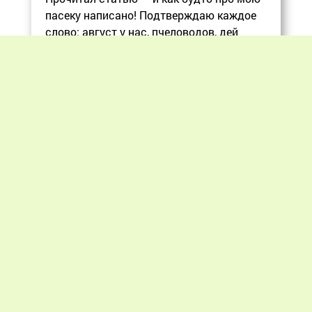
пасеку написано! Подтверждаю каждое
слово: август у нас, пчеловодов, дей
Еще
Previous
Next
«Мир пчеловодства» © 2012 - 2026.
При цитировании материалов гиперссылка
на apiworld.ru обязательна.
Все замечания, пожелания и предложения
присылайте на: info@apiworld.ru.