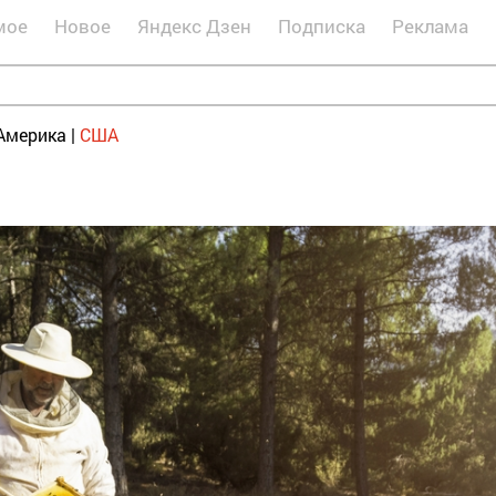
мое
Новое
Яндекс Дзен
Подписка
Реклама
Америка
|
США