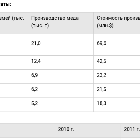
таты:
емей (тыс.
Производство меда
Стоимость произ
(тыс. т)
(млн.$)
21,0
69,6
12,4
42,5
6,9
23,2
6,2
21,5
5,2
18,3
2010 г.
2011 г.