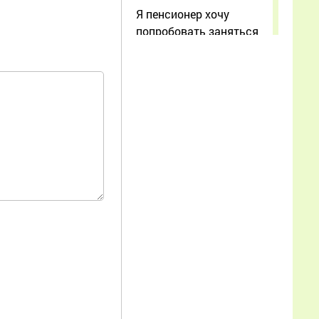
Я пенсионер хочу
попробовать заняться
разведением пчёл
Еще
Ольга
10.06.2026
03:38:40
У меня сложилось
неоднозначное мнение
об этой истории. Ранее
Елена Нагорная,
насколько мне известно,
занималась чайным
бизнесом, и у некоторых
людей, судя по
отзывам, остались к ней