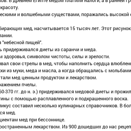
в. В древнем Египте медом платили налоги, а в ранней Гр
красоту.
ческими и волшебными существами, поражались высокой 
ирающих мед, насчитывается 15 тысяч лет. Этот рисунок
пании.
 "небесной пищей".
ь придерживался диеты из саранчи и меда.
 здоровья, символом чистоты, силы и зрелости.
ивал свои стрелы в мед, чтобы наполнить сердца влюбле
и из муки, меда и масла, а когда обращались с мольбами
читали мед ценным продуктом и лекарством.
ражением пчелы.
0-370 гг. до н. э.) придерживался медовой диеты и прожил
артины с помощью расплавленного и подкрашенного воска.
Апикус составил несколько кулинарных справочников. В бо
ся мед.
циентам мед при бессоннице.
остраненным лекарством. Из 900 дошедших до нас рецепт