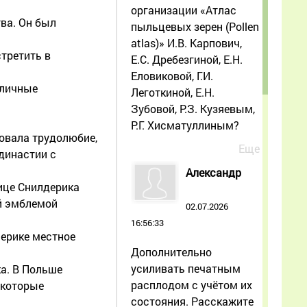
организации «Атлас
ва. Он был
пыльцевых зерен (Pollen
atlas)» И.В. Карпович,
стретить в
Е.С. Дребезгиной, Е.Н.
Еловиковой, Г.И.
зличные
Леготкиной, Е.Н.
Зубовой, Р.З. Кузяевым,
Р.Г. Хисматуллиным?
овала трудолюбие,
Еще
династии с
Александр
нице Снилдерика
й эмблемой
02.07.2026
16:56:33
мерике местное
Дополнительно
усиливать печатным
ка. В Польше
расплодом с учётом их
 которые
состояния. Расскажите