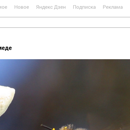
мое
Новое
Яндекс Дзен
Подписка
Реклама
меде