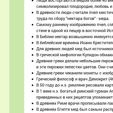
Люди восторгаются медом более 40 веко
символизировал плодородие, любовь и 
В древности люди считали пчел мисти
труда по сбору "нектара богов" - меда.
Самому раннему изображению пчел, соб
стене в одной из пещер в восточной Ис
В Библии нектар возвышенно именуется
В библейские времена Иоанн Крестител
Для древних людей мед был источником
В греческой мифологии Купидон обмак
Древние греки делали небольшие пирожк
в эти пирожки лепестки цветов. Они с
Древние греки чеканили монеты с изоб
Греческий философ и врач Демокрит (46
В 50 году до н.э. римляне рисовали к
В 1 веке н.э. богатый римский гурман 
приведенных в них рецептов упоминает
В древнем Риме врачи прописывали па
В древнем Египте мед был самым распр