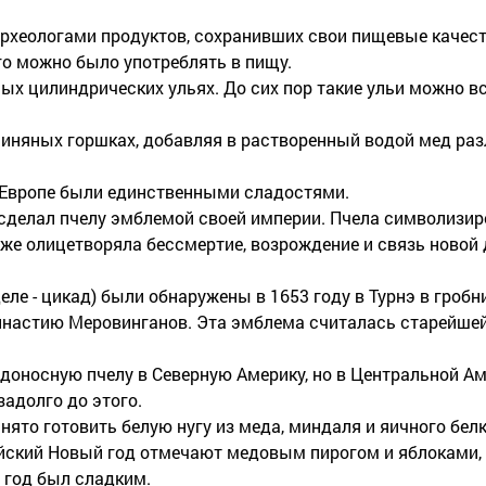
рхеологами продуктов, сохранивших свои пищевые качест
го можно было употреблять в пищу.
ых цилиндрических ульях. До сих пор такие ульи можно в
линяных горшках, добавляя в растворенный водой мед ра
в Европе были единственными сладостями.
 сделал пчелу эмблемой своей империи. Пчела символизир
кже олицетворяла бессмертие, возрождение и связь новой 
ле - цикад) были обнаружены в 1653 году в Турнэ в гроб
династию Меровинганов. Эта эмблема считалась старейше
доносную пчелу в Северную Америку, но в Центральной А
адолго до этого.
ято готовить белую нугу из меда, миндаля и яичного бел
йский Новый год отмечают медовым пирогом и яблоками,
 год был сладким.