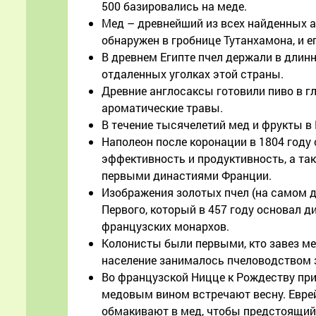
500 базировались на меде.
Мед – древнейший из всех найденных а
обнаружен в гробнице Тутанхамона, и е
В древнем Египте пчел держали в длинн
отдаленных уголках этой страны.
Древние англосаксы готовили пиво в г
ароматические травы.
В течение тысячелетий мед и фрукты 
Наполеон после коронации в 1804 году
эффективность и продуктивность, а та
первыми династиями Франции.
Изображения золотых пчел (на самом де
Первого, который в 457 году основал 
французских монархов.
Колонисты были первыми, кто завез ме
население занималось пчеловодством з
Во французской Ницце к Рождеству прин
медовым вином встречают весну. Евре
обмакивают в мед, чтобы предстоящий