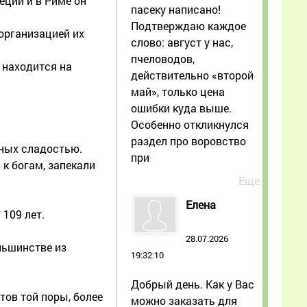
еции и в Риме он
пасеку написано!
Подтверждаю каждое
организацией их
слово: август у нас,
пчеловодов,
 находится на
действительно «второй
май», только цена
ошибки куда выше.
Особенно откликнулся
раздел про воровство
нных сладостью.
при
 к богам, запекали
Еще
Елена
 109 лет.
28.07.2026
льшинстве из
19:32:10
Добрый день. Как у Вас
ов той поры, более
можно заказать для