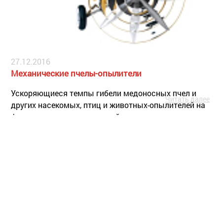
27.12.2016
Механические пчелы-опылители
Ускоряющиеся темпы гибели медоносных пчел и
Читать далее
других насекомых, птиц и животных-опылителей на
фоне роста населения нашей планеты заставляют
ученых задумываться о том времени, когда из-за
безрассудных действий человечества опылители
исчезнут полностью. Ручное опыление
сельскохозяйственных культур человечеству не под
силу ни физически, ни экономически.