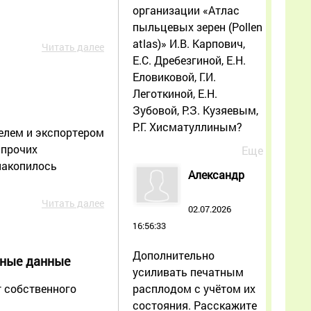
организации «Атлас
пыльцевых зерен (Pollen
atlas)» И.В. Карпович,
Читать далее
Е.С. Дребезгиной, Е.Н.
Еловиковой, Г.И.
Леготкиной, Е.Н.
Зубовой, Р.З. Кузяевым,
Р.Г. Хисматуллиным?
елем и экспортером
 прочих
Еще
накопилось
Александр
Читать далее
02.07.2026
16:56:33
Дополнительно
ьные данные
усиливать печатным
расплодом с учётом их
т собственного
состояния. Расскажите