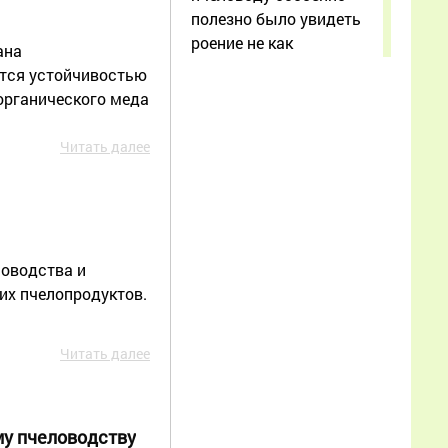
полезно было увидеть
роение не как
ана
“внезапную проблему”, а
тся устойчивостью
как последовательный
органического меда
процесс с понятными
этапами. После статьи
Читать далее
стало
Еще
Яков
ловодства и
28.06.2026
их пчелопродуктов.
18:05:32
Очень кстати наткнулся
Читать далее
на эту статью, сейчас в
России для нас,
пчеловодов, любая
му пчеловодству
поддержка и обмен