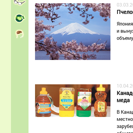
03.03.
Пчело
Япония
и выну
объему
10.04.
Канад
меда
В Кана
местно
зарубе