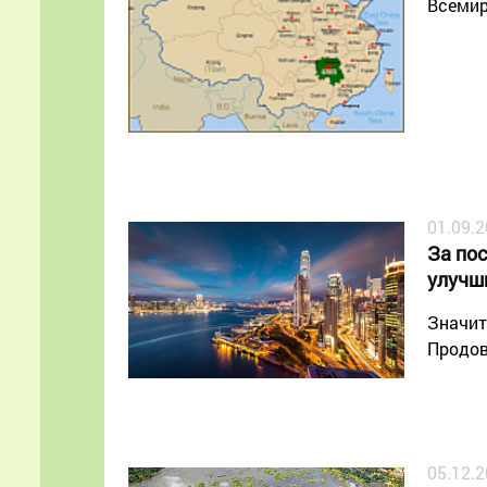
Всемир
01.09.
За пос
улучш
Значит
Продов
05.12.