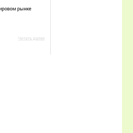
опытом на вес золота.
мировом рынке
Ситуация в этом сезоне
крайне непростая: мало
того, что погода
Еще
Читать далее
Борис
25.06.2026
00:31:57
Я пенсионер хочу
попробовать заняться
разведением пчёл
Еще
Ольга
10.06.2026