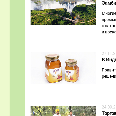
Замби
Многие
промыш
к пато
и воска
27.11.
В Инд
Правит
решени
24.09.
Торго