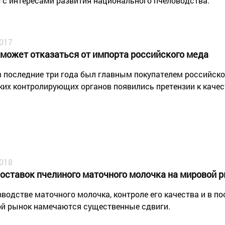
 с интересами развития национального пчеловодства.
2017
 может отказаться от импорта российского меда
в последние три года был главным покупателем российско
ких контролирующих органов появились претензии к качест
2018
поставок пчелиного маточного молочка на мировой 
зводстве маточного молочка, контроле его качества и в по
й рынок намечаются существенные сдвиги.