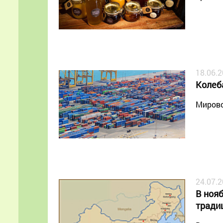
18.06.
Колеб
Мирово
24.07.
В нояб
тради