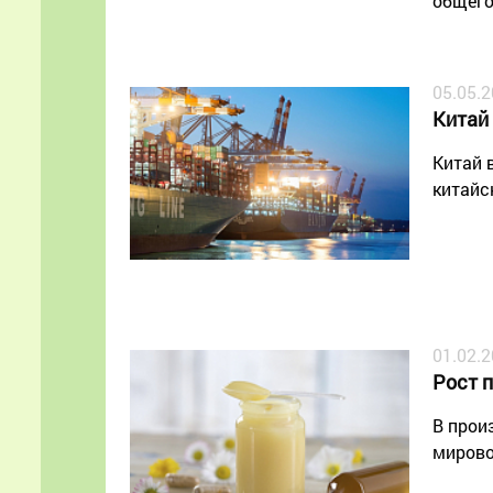
общего
05.05.
Китай
Китай 
китайс
01.02.
Рост 
В прои
мирово