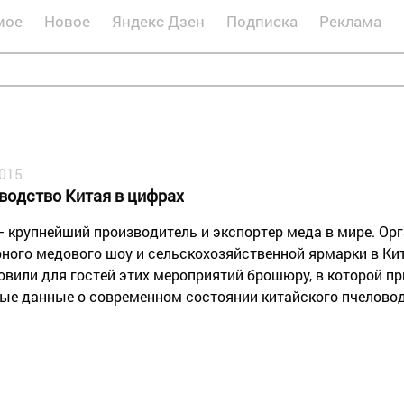
мое
Новое
Яндекс Дзен
Подписка
Реклама
2015
водство Китая в цифрах
– крупнейший производитель и экспортер меда в мире. Ор
ного медового шоу и сельскохозяйственной ярмарки в Кита
овили для гостей этих мероприятий брошюру, в которой п
ые данные о современном состоянии китайского пчеловод