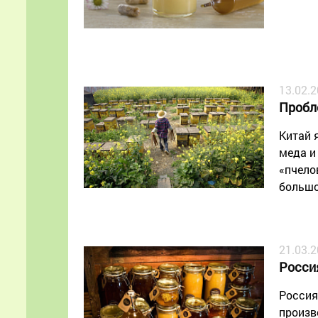
13.02.
Пробл
Китай 
меда и
«пчело
большо
21.03.
Росси
Россия
произв