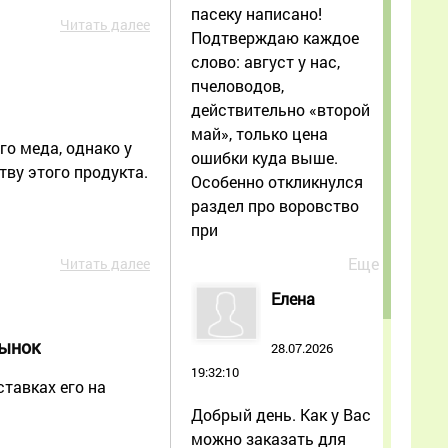
пасеку написано!
Читать далее
Подтверждаю каждое
слово: август у нас,
пчеловодов,
действительно «второй
май», только цена
го меда, однако у
ошибки куда выше.
ву этого продукта.
Особенно откликнулся
раздел про воровство
при
Еще
Читать далее
Елена
рынок
28.07.2026
19:32:10
ставках его на
Добрый день. Как у Вас
можно заказать для