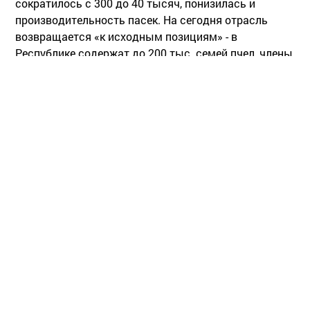
сократилось с 300 до 40 тысяч, понизилась и
производительность пасек. На сегодня отрасль
возвращается «к исходным позициям» - в
Республике содержат до 200 тыс. семей пчел, члены
Союза пчеловодов получили ряд патентов по
интенсификации производства.