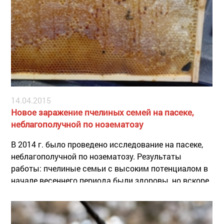
14.04.2015
Новое заражение пчелиных семей на пасеке,
неблагополучной по нозематозу
В 2014 г. было проведено исследование на пасеке,
неблагополучной по нозематозу. Результаты
работы: пчелиные семьи с высоким потенциалом в
начале весеннего периода были здоровы, но вскоре
все пчелы на неблагополучной пасеке были
заражены друг от друга – при разворовывании
больных семей и т.п.