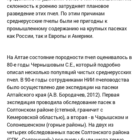
склонность к роению затрудняет плановое
разведение этих пчел. По этим причинам
среднерусские пчелы были не пригодны к
промышленному содержанию на крупных пасеках
как России, так и Европы и Америки.
На Алтае состояние породности пчел оценивалось в
80-е годы Чернышовым С.Е., который подробно
описал несколько популяций чистых среднерусских
пчел. В 90-е годы сотрудниками НИИ пчеловодства
было осуществлено две экспедиции на пасеки
Алтайского края (А.В. Бородачев, 2012). Первая
экспедиция проводила обследование пасек в
Солтонском районе (степной, граничит с
Кемеровской областью), а вторая - в Чарышском и
Солонешенском (горные районы). На двух из
четырех обследованных пасек Солтонского района
(СПК «Солтонский») все пчелы были чисто темно -