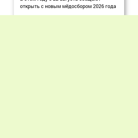
открыть с новым мёдосбором 2026 года
Еще
Previous
Next
«Мир пчеловодства» © 2012 - 2026.
При цитировании материалов гиперссылка
на apiworld.ru обязательна.
Все замечания, пожелания и предложения
присылайте на: info@apiworld.ru.