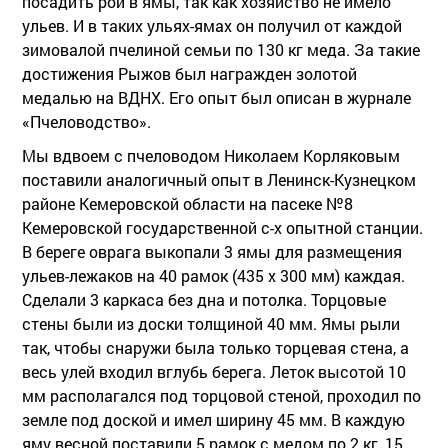
посадить рои в ямы, так как хозяйство не имело
ульев. И в таких ульях-ямах он получил от каждой
зимовалой пчелиной семьи по 130 кг меда. За такие
достижения Рыжов был награжден золотой
медалью на ВДНХ. Его опыт был описан в журнале
«Пчеловодство».
Мы вдвоем с пчеловодом Николаем Корляковым
поставили аналогичный опыт в Ленинск-Кузнецком
районе Кемеровской области на пасеке №8
Кемеровской государственной с-х опытной станции.
В береге оврага выкопали 3 ямы для размещения
ульев-лежаков на 40 рамок (435 x 300 мм) каждая.
Сделали 3 каркаса без дна и потолка. Торцовые
стены были из доски толщиной 40 мм. Ямы рыли
так, чтобы снаружи была только торцевая стена, а
весь улей входил вглубь берега. Леток высотой 10
мм располагался под торцовой стеной, проходил по
земле под доской и имел ширину 45 мм. В каждую
яму весной поставили 5 рамок с медом по 2 кг, 15