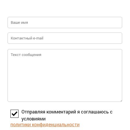
проигран отраслью давно. Последние
реальные технологии, респект Отцам
Основателям, давшие реальное
развитие, относятся к позапрошлому
и прошлому веку. Во временной
шкале, это примерно технологии
следующие по развитию после
ловцов жемчуга, Это там где сейчас
ОАЭ находятся...
Отправляя комментарий я соглашаюсь с
условиями
политики конфиденциальности