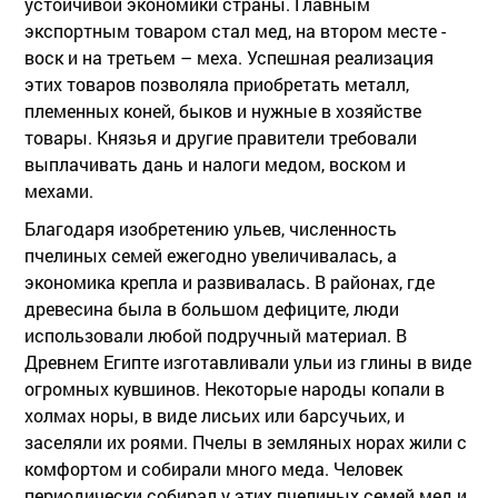
устойчивой экономики страны. Главным
экспортным товаром стал мед, на втором месте -
воск и на третьем – меха. Успешная реализация
этих товаров позволяла приобретать металл,
племенных коней, быков и нужные в хозяйстве
товары. Князья и другие правители требовали
выплачивать дань и налоги медом, воском и
мехами.
Благодаря изобретению ульев, численность
пчелиных семей ежегодно увеличивалась, а
экономика крепла и развивалась. В районах, где
древесина была в большом дефиците, люди
использовали любой подручный материал. В
Древнем Египте изготавливали ульи из глины в виде
огромных кувшинов. Некоторые народы копали в
холмах норы, в виде лисьих или барсучьих, и
заселяли их роями. Пчелы в земляных норах жили с
комфортом и собирали много меда. Человек
периодически собирал у этих пчелиных семей мед и