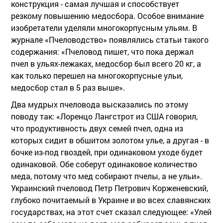
конструкция - самая лучшая и способствует
резкому повышению медосбора. Особое внимание
изобретатели уделяли многокорпусным ульям. В
журнале «Пчеловодство» появлялись статьи такого
содержания: «Пчеловод пишет, что пока держал
пчел в ульях-лежаках, медосбор был всего 20 кг, а
как только перешел на многокорпусные ульи,
медосбор стал в 5 раз выше».
Два мудрых пчеловода высказались по этому
поводу так: «Лоренцо Лангстрот из США говорил,
что продуктивность двух семей пчел, одна из
которых сидит в обшитом золотом улье, а другая - в
бочке из-под гвоздей, при одинаковом уходе будет
одинаковой. Обе соберут одинаковое количество
меда, потому что мед собирают пчелы, а не ульи».
Украинский пчеловод Петр Петрович Корженевский,
глубоко почитаемый в Украине и во всех славянских
государствах, на этот счет сказал следующее: «Улей