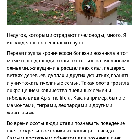
Недугов, которыми страдают пчеловоды, много. Я
их разделяю на несколько групп.
Первая группа хронической болезни возникла в тот
момент, когда люди стали охотиться за пчелиными
семьями, живущими в расщелинах скал, пещерах,
ветвях деревьев, дуплах и других укрытиях, грабить
и уничтожать пчелиные семьи. Такая охота грозила
сокращением количества пчелиных семей и
гибелью вида Apis mellifera. Как, например, было с
мамонтами, тиграми, леопардами и другими
животными.
Во время охоты люди стали познавать поведение
пчел, секреты постройки их жилища – гнезда.
Самым доступным объектом для познания пчел