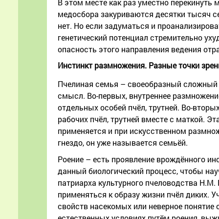
В этом месте как раз уместно перекинуть 
медосбора закуриваются десятки тысяч се
нет. Но если задуматься и проанализироват
генетический потенциал стремительно уху
опасность этого направления ведения отр
Инстинкт размножения. Разные точки зрен
Пчелиная семья – своеобразный сложный 
смысл. Во-первых, внутреннее размножение
отдельных особей пчёл, трутней. Во-вторы
рабочих пчёл, трутней вместе с маткой. Э
применяется и при искусственном размноже
гнездо, он уже называется семьёй.
Роение – есть проявление врождённого ин
данный биологический процесс, чтобы нау
патриарха культурного пчеловодства Н.М. 
применяться к образу жизни пчёл диких. У
свойств насекомых или неверное понятие о
естественных условиях путём роения, вы