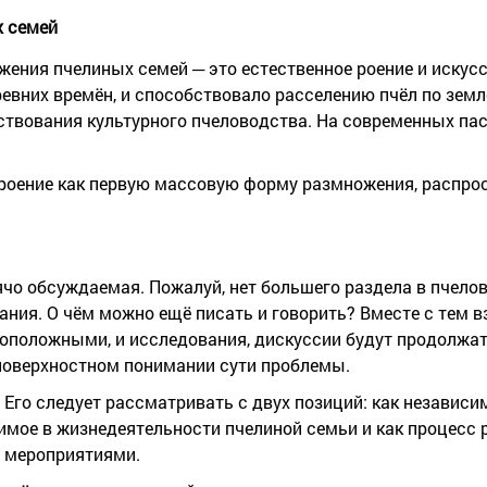
 семей
ения пчелиных семей ─ это естественное роение и искусс
евних времён, и способствовало расселению пчёл по земл
твования культурного пчеловодства. На современных пас
роение как первую массовую форму размножения, распро
ячо обсуждаемая. Пожалуй, нет большего раздела в пчелов
ания. О чём можно ещё писать и говорить? Вместе с тем в
оположными, и исследования, дискуссии будут продолжат
и поверхностном понимании сути проблемы.
 Его следует рассматривать с двух позиций: как независи
димое в жизнедеятельности пчелиной семьи и как процесс
и мероприятиями.