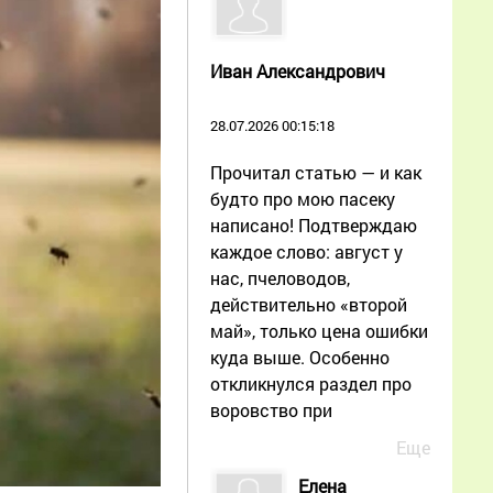
Иван Александрович
28.07.2026 00:15:18
Прочитал статью — и как
будто про мою пасеку
написано! Подтверждаю
каждое слово: август у
нас, пчеловодов,
действительно «второй
май», только цена ошибки
куда выше. Особенно
откликнулся раздел про
воровство при
Еще
Елена