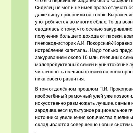
что его первейшей задачей было караулить 
Сиделец не мог и не имел права отлучаться
даже пищу приносили на точок. Выражение 
употребляется во многих сёлах. Тогда воз
сводилась к тому, что осенью закуривали
получения большего дохода от пасеки, во
пчеловод-историк А.И. Покорский-Жоравко п
истребление капитала». Надо только пред
закуриванием около 10 млн. пчелиных се
малопродуктивных семей и уничтожение лу
численность пчелиных семей на всём прос
пика своего развития.
В том отдалённом прошлом П.И. Прокопович
изобретённый рамочный улей уже позволи
искусственно размножать лучшие, самые м
зародившееся культурное рациональное пч
источника увеличения количества пчелиных
складываются совершенно новые системы в