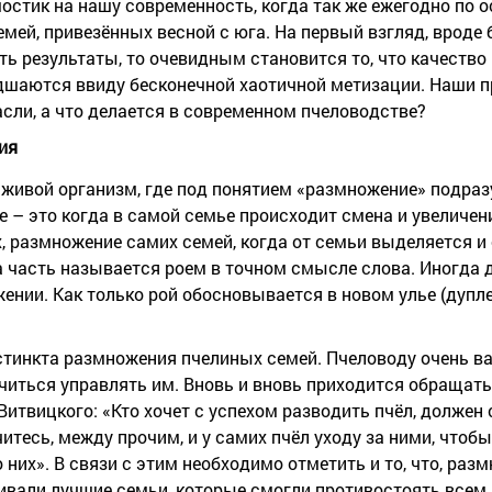
мостик на нашу современность, когда так же ежегодно по о
мей, привезённых весной с юга. На первый взгляд, вроде 
ь результаты, то очевидным становится то, что качество 
дшаются ввиду бесконечной хаотичной метизации. Наши п
асли, а что делается в современном пчеловодстве?
ия
живой организм, где под понятием «размножение» подра
 – это когда в самой семье происходит смена и увеличен
х, размножение самих семей, когда от семьи выделяется и
та часть называется роем в точном смысле слова. Иногда
нии. Как только рой обосновывается в новом улье (дупле
стинкта размножения пчелиных семей. Пчеловоду очень в
читься управлять им. Вновь и вновь приходится обращать
Витвицкого: «Кто хочет с успехом разводить пчёл, должен
читесь, между прочим, и у самих пчёл уходу за ними, чтоб
 них». В связи с этим необходимо отметить и то, что, раз
живали лучшие семьи, которые смогли противостоять все