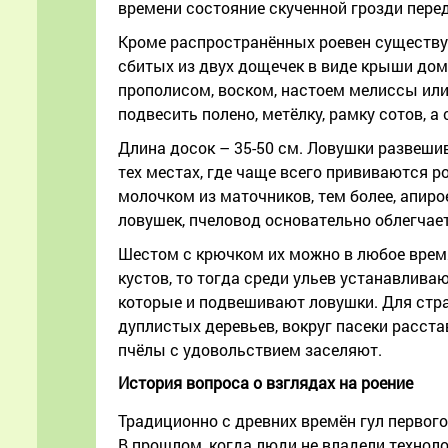
времени состояние скученной грозди пере
Кроме распространённых роевен существуе
сбитых из двух дощечек в виде крыши до
прополисом, воском, настоем мелиссы ил
подвесить полено, метёлку, рамку сотов, 
Длина досок – 35-50 см. Ловушки развешив
тех местах, где чаще всего прививаются ро
молочком из маточников, тем более, апирое
ловушек, пчеловод основательно облегчает
Шестом с крючком их можно в любое время 
кустов, то тогда среди ульев устанавливаю
которые и подвешивают ловушки. Для стра
дуплистых деревьев, вокруг пасеки расс
пчёлы с удовольствием заселяют.
История вопроса о взглядах на роение
Традиционно с древних времён гул перво
В прошлом, когда люди не владели технол