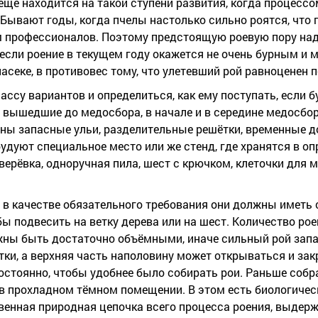
ещё находится на такой ступени развития, когда процесс
Бывают годы, когда пчелы настолько сильно роятся, что 
профессионалов. Поэтому предстоящую роевую пору над
если роение в текущем году окажется не очень бурным и 
асеке, в противовес тому, что улетевший рой равноценен 
ассу вариантов и определиться, как ему поступать, если б
и, вышедшие до медосбора, в начале и в середине медосбо
ы запасные ульи, разделительные решётки, временные до
удуют специальное место или же стенд, где хранятся в о
 верёвка, одноручная пила, шест с крючком, клеточки для 
о в качестве обязательного требования они должны иметь
подвесить на ветку дерева или на шест. Количество роев
лжны быть достаточно объёмными, иначе сильный рой запар
тки, а верхняя часть наполовину может открываться и за
остоянно, чтобы удобнее было собирать рои. Раньше соб
в прохладном тёмном помещении. В этом есть биологичес
твенная природная цепочка всего процесса роения, выдер