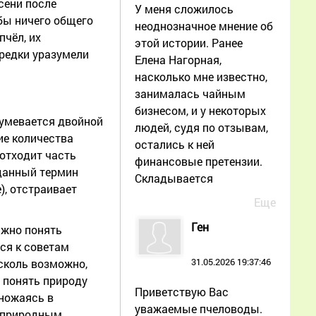
сени после
У меня сложилось
бы ничего общего
неоднозначное мнение об
пчёл, их
этой истории. Ранее
редки уразумели
Елена Нагорная,
насколько мне известно,
занималась чайным
бизнесом, и у некоторых
зумевается двойной
людей, судя по отзывам,
ие количества
остались к ней
 отходит часть
финансовые претензии.
 данный термин
Складывается
), отстраивает
Еще
Ген
ажно понять
ся к советам
31.05.2026 19:37:46
 сколь возможно,
ы понять природу
Приветствую Вас
множаясь в
уважаемые пчеловоды.
м природным