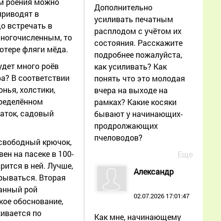
ом роения можно
Дополнительно
приводят в
усиливать печатным
о встречать в
расплодом с учётом их
многочисленным, то
состояния. Расскажите
потере фляги мёда.
подробнее пожалуйста,
удет много роёв
как усиливать? Как
ра? В соответствии
понять что это молодая
нья, холстики,
вчера на выходе на
пределённом
рамках? Какие косяки
маток, садовый
бывают у начинающих-
продролжающих
пчеловодов?
 свободный крючок,
ен на пасеке в 100-
Еще
ится в ней. Лучше,
Александр
крываться. Вторая
ранный рой
02.07.2026 17:01:47
кое обоснование,
живается по
Как мне, начинающему