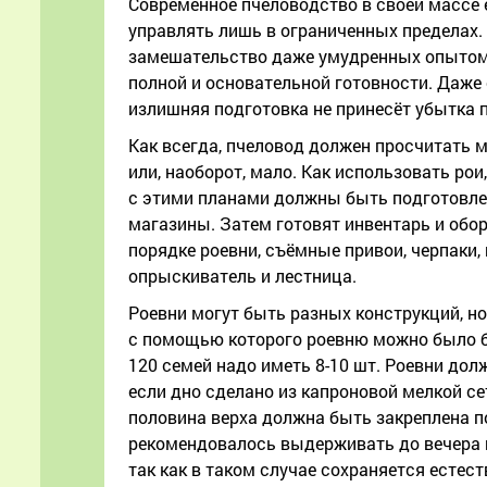
Современное пчеловодство в своей массе 
управлять лишь в ограниченных пределах. 
замешательство даже умудренных опытом 
полной и основательной готовности. Даже 
излишняя подготовка не принесёт убытка п
Как всегда, пчеловод должен просчитать м
или, наоборот, мало. Как использовать ро
с этими планами должны быть подготовлен
магазины. Затем готовят инвентарь и обор
порядке роевни, съёмные привои, черпаки,
опрыскиватель и лестница.
Роевни могут быть разных конструкций, н
с помощью которого роевню можно было бы 
120 семей надо иметь 8-10 шт. Роевни до
если дно сделано из капроновой мелкой се
половина верха должна быть закреплена п
рекомендовалось выдерживать до вечера 
так как в таком случае сохраняется естес