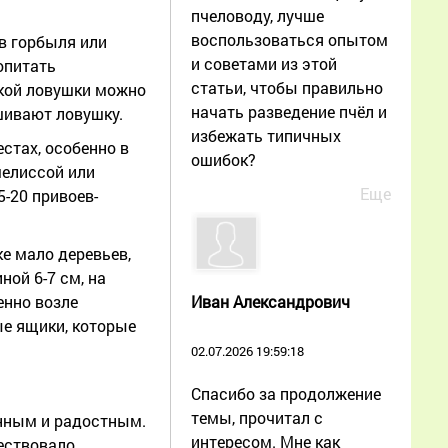
пчеловоду, лучше
воспользоваться опытом
в горбыля или
и советами из этой
опитать
статьи, чтобы правильно
акой ловушки можно
начать разведение пчёл и
ешивают ловушку.
избежать типичных
стах, особенно в
ошибок?
мелиссой или
Еще
5-20 привоев-
е мало деревьев,
ной 6-7 см, на
Иван Александрович
енно возле
ые ящики, которые
02.07.2026 19:59:18
Спасибо за продолжение
темы, прочитал с
анным и радостным.
интересом. Мне как
ествовало