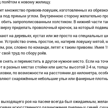
д полётом к новому жилищу.
т множество привоев-ловушек, изготовленных из обрезко
ма под прямым углом. Внутреннюю сторону желательно пр
и обить запрополисованным холстиком. В нижней части т
а сверху приделать проволочный крючок, за который подв
ают на деревьях, кустах или же просто на специальных ше
и. Устройство очень простое, но, натерев ловушку мятой, 
м, рои, словно по команде, летят к таким привоям. Имея 1
 свой труд по сбору роёв.
снять и переместить в другое нужное место. Если на точк
т в разных местах стойки или шесты высотой 2-4 м, толщи
ховки, по возможности на расстоянии до километра, особ
тавляют снаряжённые небольшие ульи или фанерные плотн
го выходящего роя на пасеке всегда был ожидаемым, жел
огиями искусственного размножения пчелиных семей, сущ