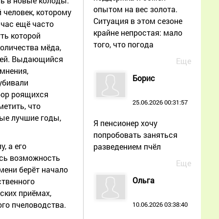
ть в новые колоды.
опытом на вес золота.
й человек, которому
Ситуация в этом сезоне
йчас ещё часто
крайне непростая: мало
уть которой
того, что погода
оличества мёда,
стей. Выдающийся
Еще
омнения,
Борис
 убивали
бор роящихся
25.06.2026 00:31:57
етить, что
ые лучшие годы,
Я пенсионер хочу
попробовать заняться
, а его
разведением пчёл
ась возможность
Еще
мени берёт начало
Ольга
ственного
ских приёмах,
го пчеловодства.
10.06.2026 03:38:40