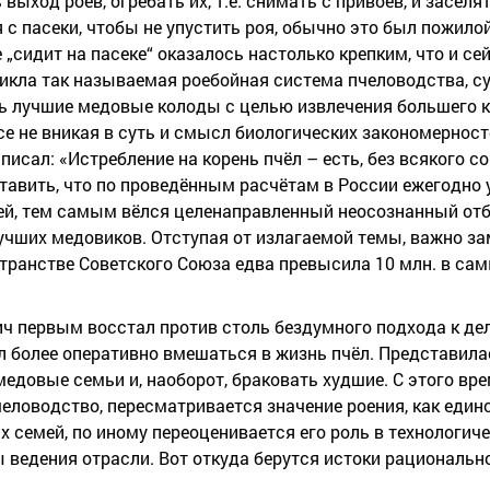
выход роёв, огребать их, т.е. снимать с привоев, и заселя
 с пасеки, чтобы не упустить роя, обычно это был пожило
„сидит на пасеке“ оказалось настолько крепким, что и се
никла так называемая роебойная система пчеловодства, с
сь лучшие медовые колоды с целью извлечения большего к
все не вникая в суть и смысл биологических закономерно
исал: «Истребление на корень пчёл – есть, без всякого с
ставить, что по проведённым расчётам в России ежегодно
мей, тем самым вёлся целенаправленный неосознанный от
чших медовиков. Отступая от излагаемой темы, важно зам
транстве Советского Союза едва превысила 10 млн. в сам
 первым восстал против столь бездумного подхода к делу
л более оперативно вмешаться в жизнь пчёл. Представил
едовые семьи и, наоборот, браковать худшие. С этого вре
еловодство, пересматривается значение роения, как един
 семей, по иному переоценивается его роль в технологиче
едения отрасли. Вот откуда берутся истоки рационально