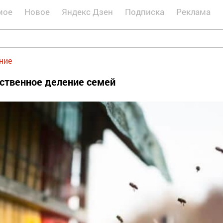
мое
Новое
Яндекс Дзен
Подписка
Реклама
ние
сственное деление семей