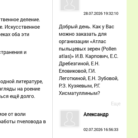
28.07.2026 19:32:10
твенное деление.
Добрый день. Как у Вас
е. Искусственное
можно заказать для
еках оба эти
организации «Атлас
пыльцевых зерен (Pollen
странения и
atlas)» И.В. Карпович, Е.С.
Дребезгиной, Е.Н.
Еловиковой, Г.И.
Леготкиной, Е.Н. Зубовой,
одной литературе,
Р.З. Кузяевым, Р.Г.
згляды на роение
Хисматуллиным?
ься ещё долго.
Еще
мое от воли
Александр
 работы пчеловода в
02.07.2026 16:56:33