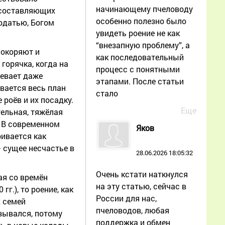
начинающему пчеловоду
х составляющих
особенно полезно было
одатью, Богом
увидеть роение не как
“внезапную проблему”, а
покоряют и
как последовательный
горячка, когда на
процесс с понятными
певает даже
этапами. После статьи
ывается весь план
стало
роёв и их посадку.
Еще
тельная, тяжёлая
. В современном
Яков
ивается как
– сущее несчастье в
28.06.2026 18:05:32
Очень кстати наткнулся
ая со времён
на эту статью, сейчас в
г.), то роение, как
России для нас,
х семей
пчеловодов, любая
зывался, потому
поддержка и обмен