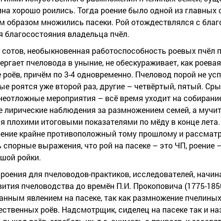
ина хорошо роились. Тогда роение было одной из главны
им образом множились пасеки. Рой отождествлялся с благ
я благосостояния владельца пчёл.
 сотов, необыкновенная работоспособность роевых пчёл 
ргает пчеловода в уныние, не обескураживает, как роевая 
 роёв, причём по 3-4 одновременно. Пчеловод порой не ус
ые роятся уже второй раз, другие – четвёртый, пятый. Ср
еотложные мероприятия – всё время уходит на собирание 
не лирические наблюдения за размножением семей, а мучи
тся плохими итоговыми показателями по мёду в конце лета
ение крайне противоположный тому прошлому и рассматр
спорные выражения, что рой на пасеке – это ЧП, роение 
шой ройки.
роения для пчеловодов-практиков, исследователей, начин
тия пчеловодства до времён П.И. Прокоповича (1775-1850 г
нным явлением на пасеке, так как размножение пчелины
ественных роёв. Надсмотрщик, сиделец на пасеке так и на