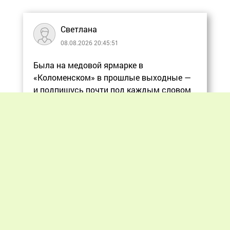
Светлана
08.08.2026 20:45:51
Была на медовой ярмарке в
«Коломенском» в прошлые выходные —
и подпишусь почти под каждым словом
в статье, ос
Еще
Previous
Next
«Мир пчеловодства» © 2012 - 2026.