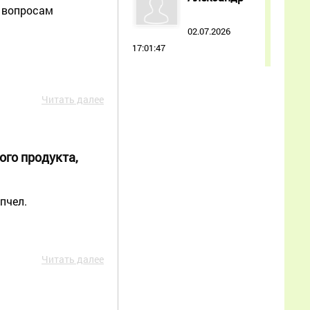
я вопросам
02.07.2026
17:01:47
Как мне, начинающему
пчеловоду, лучше
Читать далее
воспользоваться
опытом и советами из
этой статьи, чтобы
ого продукта,
правильно начать
разведение пчёл и
избежать типичных
пчел.
ошибок?
Еще
Читать далее
Иван Александрович