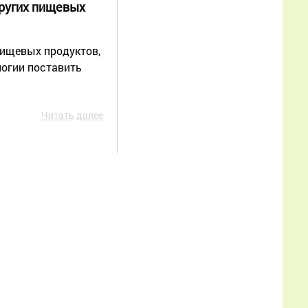
других пищевых
02.07.2026 19:59:18
пищевых продуктов,
Спасибо за
логии поставить
продолжение темы,
прочитал с интересом.
Мне как начинающему
Читать далее
пчеловоду особенно
полезно было увидеть
роение не как
“внезапную проблему”, а
как последовательный
процесс с понятными
этапами. После статьи
стало
Еще
Яков