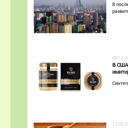
В посл
развит
09.11.
В США
имити
Синтет
13.05.