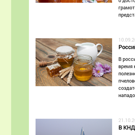
о дост
грамот
предст
10.09.
Росси
В росс
время 
полезн
пчелов
создат
нападо
21.10.
В КНД