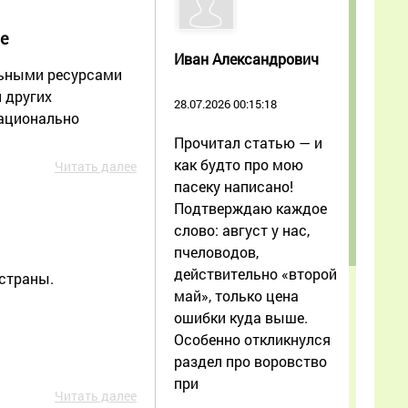
не
Иван Александрович
льными ресурсами
 других
28.07.2026 00:15:18
рационально
Прочитал статью — и
как будто про мою
Читать далее
пасеку написано!
Подтверждаю каждое
слово: август у нас,
пчеловодов,
действительно «второй
страны.
май», только цена
ошибки куда выше.
Особенно откликнулся
раздел про воровство
при
Читать далее