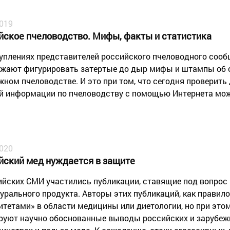
2019
йское пчеловодство. Мифы, факты и статистика
уплениях представителей российского пчеловодного соо
жают фигурировать затертые до дыр мифы и штампы об 
жном пчеловодстве. И это при том, что сегодня проверить
й информации по пчеловодству с помощью Интернета мож
2020
йский мед нуждается в защите
ийских СМИ участились публикации, ставящие под вопрос
турального продукта. Авторы этих публикаций, как правил
итетами» в области медицины или диетологии, но при это
руют научно обоснованные выводы российских и зарубе