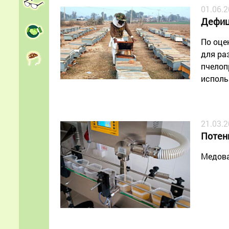
01.06.
Дефиц
По оце
для ра
пчелоп
исполь
21.03.
Потен
Медова