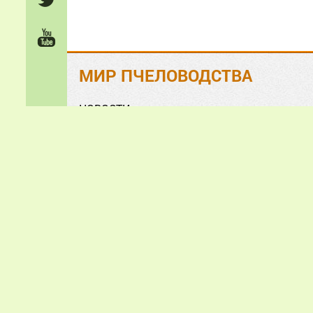
МИР ПЧЕЛОВОДСТВА
НОВОСТИ
На ЗЛОБУ дня
Обзорно-аналитические СТАТЬИ
Анонсы и презентации
ФОТО и ВИДЕО
«Мир пчеловодства» © 2
Все зам