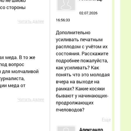
но не шибко
 со стороны
02.07.2026
16:56:33
Читать далее
Дополнительно
усиливать печатным
расплодом с учётом их
состояния. Расскажите
х меда. В то же
подробнее пожалуйста,
под вопрос
как усиливать? Как
м для молчаливой
понять что это молодая
журналиста,
вчера на выходе на
ции меда от
рамках? Какие косяки
бывают у начинающих-
Читать далее
продролжающих
пчеловодов?
Еще
Александр