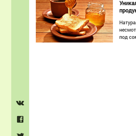
Уника
проду
Натура
несмот
под со