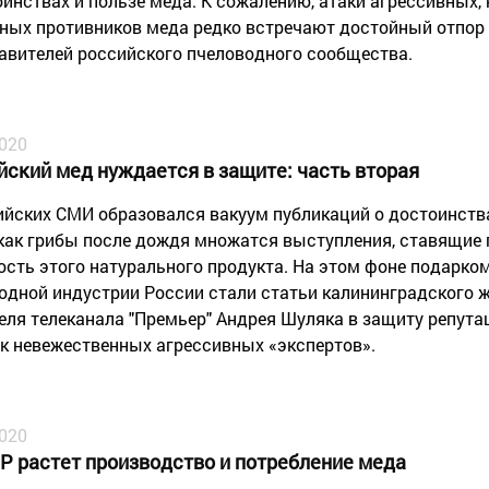
оинствах и пользе меда. К сожалению, атаки агрессивных, 
ных противников меда редко встречают достойный отпор
авителей российского пчеловодного сообщества.
2020
йский мед нуждается в защите: часть вторая
ийских СМИ образовался вакуум публикаций о достоинства
как грибы после дождя множатся выступления, ставящие 
ость этого натурального продукта. На этом фоне подарко
одной индустрии России стали статьи калининградского 
еля телеканала "Премьер" Андрея Шуляка в защиту репута
к невежественных агрессивных «экспертов».
2020
Р растет производство и потребление меда