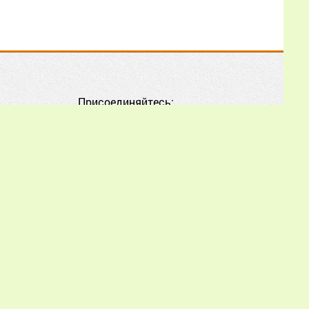
28.06.2026
18:05:32
Очень кстати наткнулся
на эту статью, сейчас в
России для нас,
Присоединяйтесь:
пчеловодов, любая
поддержка и обмен
опытом на вес золота.
Ситуация в этом сезоне
крайне непростая: мало
того, что погода
Еще
Борис
piworld.ru обязательна.
25.06.2026
orld.ru.
00:31:57