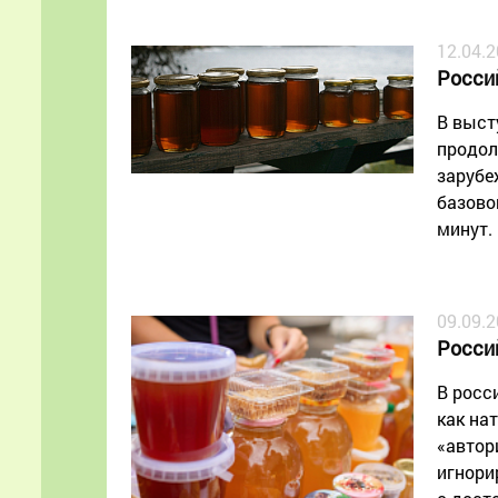
12.04.
Росси
В выст
продол
зарубе
базово
минут.
09.09.
Росси
В росс
как на
«автор
игнори