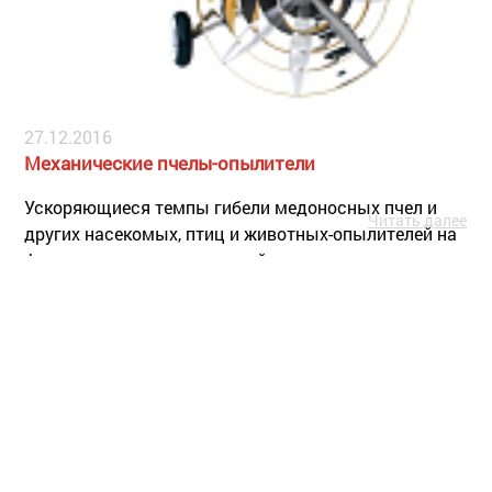
27.12.2016
Механические пчелы-опылители
Ускоряющиеся темпы гибели медоносных пчел и
Читать далее
других насекомых, птиц и животных-опылителей на
фоне роста населения нашей планеты заставляют
ученых задумываться о том времени, когда из-за
безрассудных действий человечества опылители
исчезнут полностью. Ручное опыление
сельскохозяйственных культур человечеству не под
силу ни физически, ни экономически.