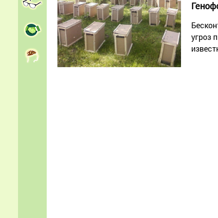
Генофо
Бескон
угроз 
извест