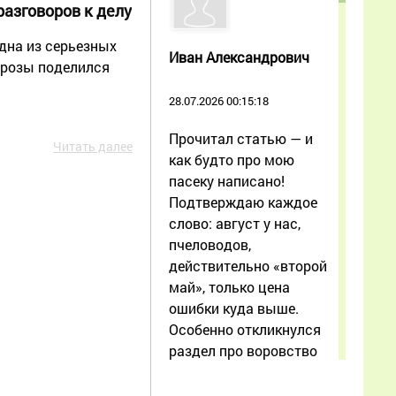
разговоров к делу
дна из серьезных
Иван Александрович
грозы поделился
28.07.2026 00:15:18
Прочитал статью — и
Читать далее
как будто про мою
пасеку написано!
Подтверждаю каждое
слово: август у нас,
пчеловодов,
действительно «второй
май», только цена
ошибки куда выше.
Особенно откликнулся
раздел про воровство
при