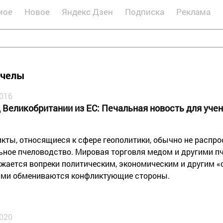
мое
Новое
Яндекс Дзен
Подписка
Реклама
пчелы
2016
 Великобритании из ЕС: Печальная новость для уче
кты, относящиеся к сфере геополитики, обычно не распр
ьное пчеловодство. Мировая торговля медом и другими п
жается вопреки политическим, экономическим и другим «
ми обмениваются конфликтующие стороны.
2020