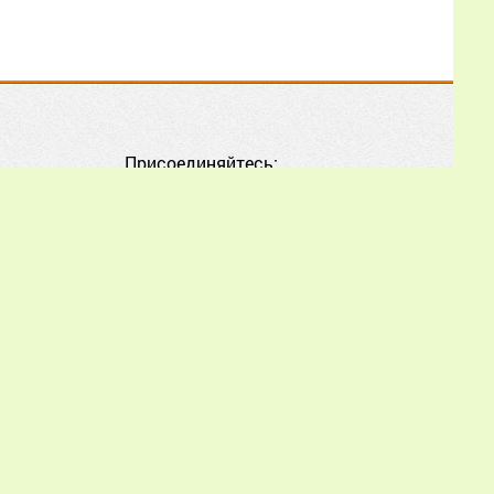
02.07.2026
17:01:47
Как мне, начинающему
пчеловоду, лучше
Присоединяйтесь:
воспользоваться
опытом и советами из
этой статьи, чтобы
правильно начать
разведение пчёл и
избежать типичных
ошибок?
Еще
piworld.ru обязательна.
orld.ru.
Иван Александрович