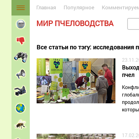
Главная
Популярное
Комментируе
МИР ПЧЕЛОВОДСТВА
Все статьи по тэгу: исследования 
23.11.
Выход
пчел
Конфли
глобал
продол
которы
17.02.