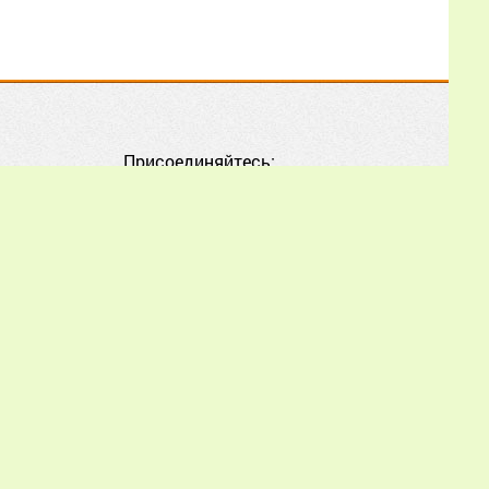
02.07.2026
17:01:47
Как мне, начинающему
пчеловоду, лучше
Присоединяйтесь:
воспользоваться
опытом и советами из
этой статьи, чтобы
правильно начать
разведение пчёл и
избежать типичных
ошибок?
Еще
piworld.ru обязательна.
orld.ru.
Иван Александрович