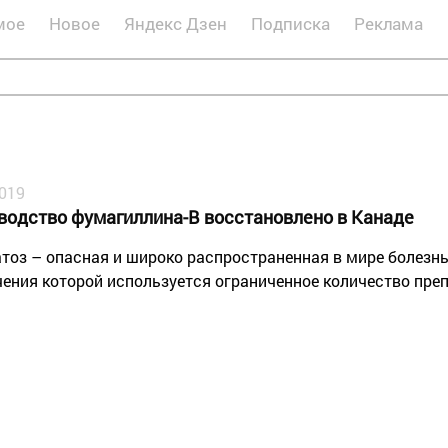
мое
Новое
Яндекс Дзен
Подписка
Реклама
2019
водство фумагиллина-В восстановлено в Канаде
тоз – опасная и широко распространенная в мире болезн
чения которой используется ограниченное количество пре