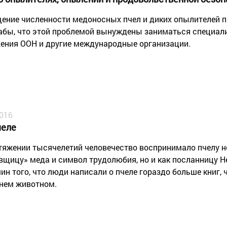
ение численности медоносных пчел и диких опылителей п
бы, что этой проблемой вынуждены заниматься специал
ения ООН и другие международные организации.
2016
челе
тяжении тысячелетий человечество воспринимало пчелу не
вщицу» меда и символ трудолюбия, но и как посланницу Н
чин того, что люди написали о пчеле гораздо больше книг,
нем животном.