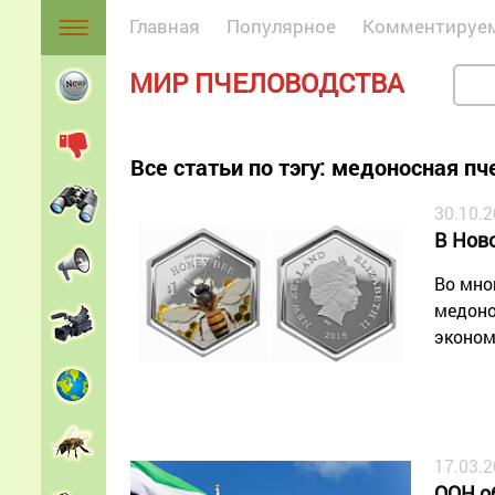
Главная
Популярное
Комментируе
МИР ПЧЕЛОВОДСТВА
Все статьи по тэгу: медоносная пч
30.10.
В Нов
Во мно
медоно
эконом
17.03.
ООН о