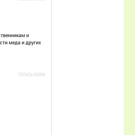
19:04:46
В этом году с 22 августа
обещают открыть с
новым мёдосбором
ственникам и
2026 года
сти меда и других
Еще
Читать далее
Иван Александрович
28.07.2026 00:15:18
Прочитал статью — и
как будто про мою
пасеку написано!
Подтверждаю каждое