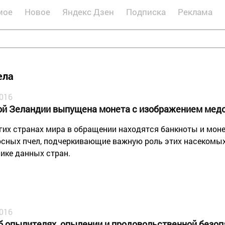
мое
Новое
Яндекс Дзен
Подписка
Реклама
ела
2016
ой Зеландии выпущена монета с изображением мед
гих странах мира в обращении находятся банкноты и мон
сных пчел, подчеркивающие важную роль этих насекомых
ике данных стран.
2016
б опылителях, опылении и продовольственной безоп