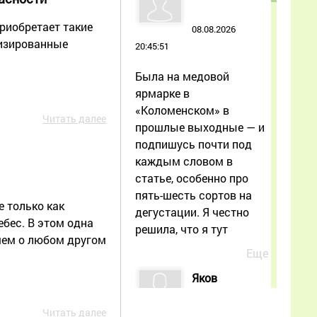
риобретает такие
08.08.2026
изированные
20:45:51
Была на медовой
ярмарке в
«Коломенском» в
Читать далее
прошлые выходные — и
подпишусь почти под
каждым словом в
статье, особенно про
пять-шесть сортов на
 только как
дегустации. Я честно
ебес. В этом одна
решила, что я тут
 чем о любом другом
Еще
Яков
Читать далее
07.08.2026