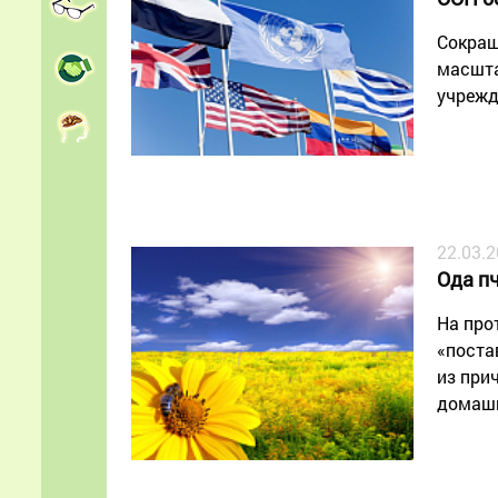
Сокращ
масшта
учрежд
22.03.
Ода п
На про
«поста
из при
домаш