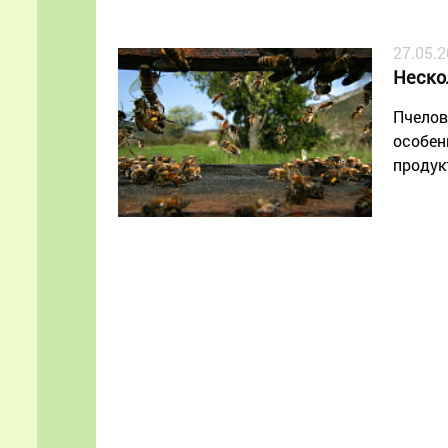
27.05.
Неско
Пчелов
особен
продук