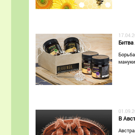
17.04.
Битва
Борьба
мануки
01.09.
В Авс
Австра