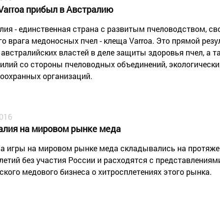
Varroa прибыл в Австралию
лия - единственная страна с развитым пчеловодством, св
го врага медоносных пчел - клеща Varroa. Это прямой рез
 австралийских властей в деле защиты здоровья пчел, а 
силий со стороны пчеловодных объединений, экологически
оохранных организаций.
2016
алия на мировом рынке меда
а игры на мировом рынке меда складывались на протяже
летий без участия России и расходятся с представлениям
ского медового бизнеса о хитросплетениях этого рынка.