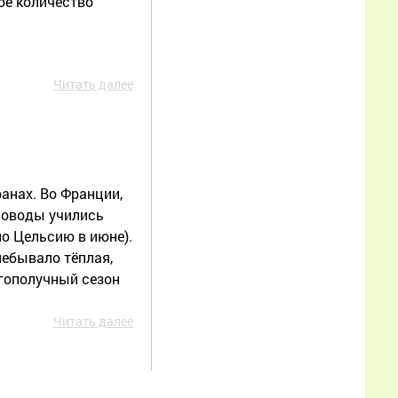
ое количество
этой статьи, чтобы
правильно начать
разведение пчёл и
избежать типичных
Читать далее
ошибок?
Еще
анах. Во Франции,
еловоды учились
Иван Александрович
по Цельсию в июне).
небывало тёплая,
02.07.2026 19:59:18
гополучный сезон
Спасибо за
Читать далее
продолжение темы,
прочитал с интересом.
Мне как начинающему
пчеловоду особенно