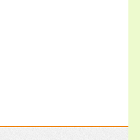
полезно было увидеть
роение не как
“внезапную проблему”, а
как последовательный
процесс с понятными
этапами. После статьи
стало
Еще
Яков
28.06.2026
18:05:32
Очень кстати наткнулся
на эту статью, сейчас в
России для нас,
пчеловодов, любая
поддержка и обмен