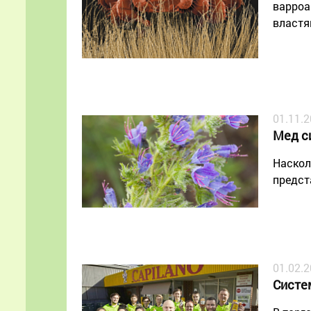
варроа
властя
01.11.
Мед с
Наскол
предст
01.02.
Систе