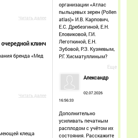
организации «Атлас
пыльцевых зерен (Pollen
Читать далее
atlas)» И.В. Карпович,
Е.С. Дребезгиной, Е.Н.
Еловиковой, Г.И.
Леготкиной, Е.Н.
 очередной клинч
Зубовой, Р.З. Кузяевым,
вания бренда «Мед
Р.Г. Хисматуллиным?
Еще
Александр
02.07.2026
Читать далее
16:56:33
Дополнительно
усиливать печатным
расплодом с учётом их
 имеющей клеща
состояния. Расскажите