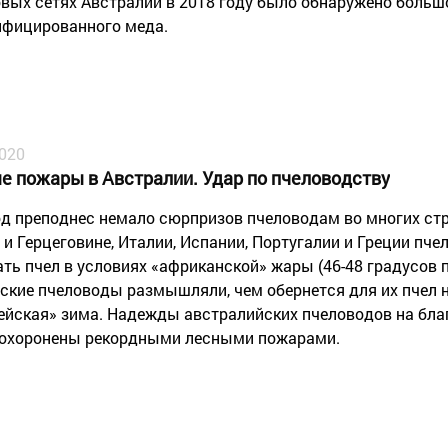
овых сетях Австралии в 2018 году было обнаружено больш
фицированного меда.
2020
е пожары в Австралии. Удар по пчеловодству
од преподнес немало сюрпризов пчеловодам во многих стр
 и Герцеговине, Италии, Испании, Португалии и Греции пч
ать пчел в условиях «африканской» жары (46-48 градусов 
ские пчеловоды размышляли, чем обернется для их пчел 
ейская» зима. Надежды австралийских пчеловодов на бла
охоронены рекордными лесными пожарами.