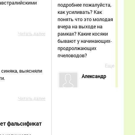
 австралийскими
подробнее пожалуйста,
как усиливать? Как
понять что это молодая
вчера на выходе на
рамках? Какие косяки
Читать далее
бывают у начинающих-
продролжающих
пчеловодов?
Еще
 синяка, выясняли
Александр
и.
02.07.2026
Читать далее
17:01:47
Как мне, начинающему
пчеловоду, лучше
ает фальсификат
воспользоваться
опытом и советами из