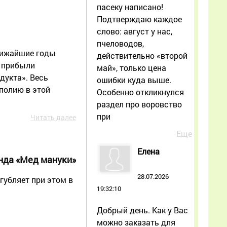
пасеку написано!
Подтверждаю каждое
слово: август у нас,
пчеловодов,
ближайшие годы
действительно «второй
е прибыли
май», только цена
дукта». Весь
ошибки куда выше.
ополию в этой
Особенно откликнулся
раздел про воровство
при
Читать далее
Еще
Елена
нда «Мед мануки»
28.07.2026
губляет при этом в
19:32:10
Добрый день. Как у Вас
можно заказать для