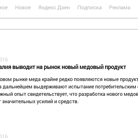
мое
Новое
Яндекс Дзен
Подписка
Реклама
2016
алия выводит на рынок новый медовый продукт
овом рынке меда крайне редко появляются новые продукты
 в дальнейшем выдерживают испытание потребительским 
жный опыт свидетельствует, что разработка нового медо
т значительных усилий и средств.
2016