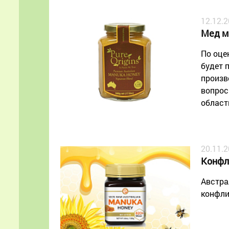
12.12.
Мед м
По оце
будет 
произв
вопрос
област
20.11.
Конфл
Австра
конфли