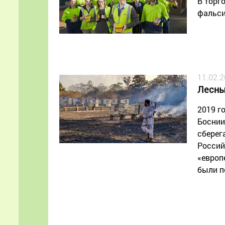
В торг
фальси
11.02.
Лесны
2019 г
Боснии
сберег
Россий
«европ
были п